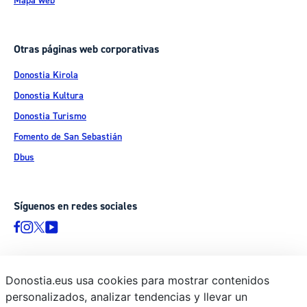
Mapa web
Otras páginas web corporativas
Donostia Kirola
Donostia Kultura
Donostia Turismo
Fomento de San Sebastián
Dbus
Síguenos en redes sociales
Donostia.eus usa cookies para mostrar contenidos
© Donostiako Udala - Ayuntamiento de Donostia / San Sebastián
personalizados, analizar tendencias y llevar un
Ijentea 1, 20003 Donostia / San Sebastián