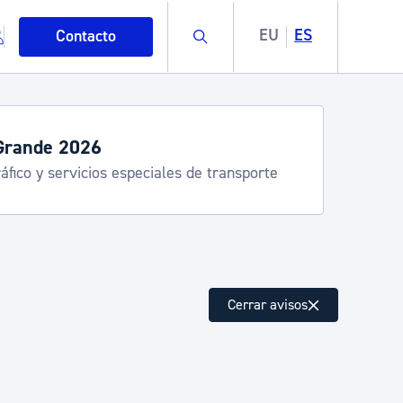
Buscar
EU
ES
Contacto
Grande 2026
áfico y servicios especiales de transporte
mo
Cerrar avisos
esiduos y medioambiente