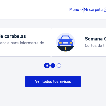
Menú
Mi carpeta
de carabelas
Semana 
rencia para informarte de
Cortes de tr
Impuestos y multas
Vivienda y urbanis
Ver todos los avisos
Espacio público, r