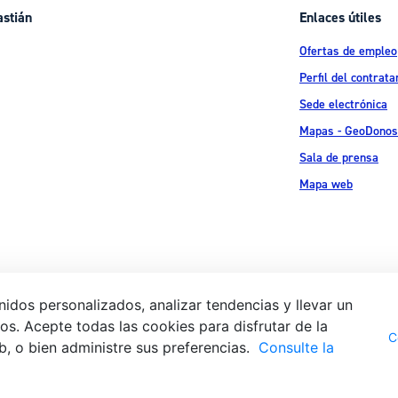
astián
Enlaces útiles
Ofertas de empleo
Perfil del contrata
Sede electrónica
Mapas - GeoDonos
Sala de prensa
Mapa web
idos personalizados, analizar tendencias y llevar un
s. Acepte todas las cookies para disfrutar de la
Aviso legal
Pol
 Ijentea 1,
C
b, o bien administre sus preferencias.
Consulte la