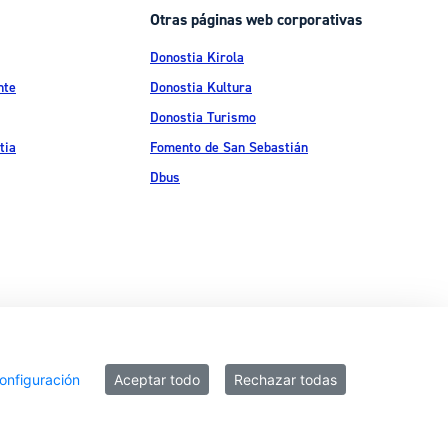
Otras páginas web corporativas
Donostia Kirola
nte
Donostia Kultura
Donostia Turismo
tia
Fomento de San Sebastián
Dbus
ítica de privacidad
Política de cookies
Declaración de accesibilidad
onfiguración
Aceptar todo
Rechazar todas