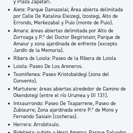
y Plaza Zapatari.
Aiete: Parque Damazelai; Área abierta delimitada
por Calle De Katalina Eleizegi, Izostegi, Alto de
Errondo, Merkezabal y Puio (monte de Puio).
Amara: áreas abiertas delimitada por Alto de
Zorroaga y P.º del Doctor Begiristain; Parque de
Amaiur y zona ajardinada de enfrente (excepto
Jardín de la Memoria).
Ribera de Loiola: Paseo de la Ribera de Loiola
Loiola: Paseo De Los Areneros.
Txomiñenea: Paseo Kristobaldegi (zona del
Convento).
Martutene: áreas abiertas alrededor de Camino de
Okendotegi (entre el río Urumea y GI 131).
Intxaurrondo: Paseo De Txaparrene, Paseo de
Zubiaurre; Zona ajardinada entre P.º de Mons y
Fernando Sasiain (cocheras).
Herrera: Arrobitxulo.
Bidebieta: subida a Herri Ametsa; Parque Salvador