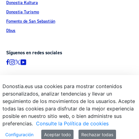
Donostia Kultura
Donostia Turismo
Fomento de San Sebastián
Dbus
Síguenos en redes sociales
Donostia.eus usa cookies para mostrar contenidos
© Donostiako Udala - Ayuntamiento de Donostia / San Sebastián
personalizados, analizar tendencias y llevar un
Ijentea 1, 20003 Donostia / San Sebastián
seguimiento de los movimientos de los usuarios. Acepte
Aviso legal
todas las cookies para disfrutar de la mejor experiencia
Política de privacidad
posible en nuestro sitio web, o bien administre sus
preferencias.
Consulte la Política de cookies
Política de cookies
Declaración de accesibilidad
Configuración
Aceptar todo
Rechazar todas