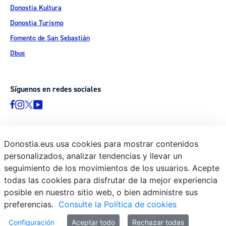
Donostia Kultura
Donostia Turismo
Fomento de San Sebastián
Dbus
Síguenos en redes sociales
Donostia.eus usa cookies para mostrar contenidos
© Donostiako Udala - Ayuntamiento de Donostia / San Sebastián
personalizados, analizar tendencias y llevar un
Ijentea 1, 20003 Donostia / San Sebastián
seguimiento de los movimientos de los usuarios. Acepte
Aviso legal
todas las cookies para disfrutar de la mejor experiencia
Política de privacidad
posible en nuestro sitio web, o bien administre sus
preferencias.
Consulte la Política de cookies
Política de cookies
Declaración de accesibilidad
Configuración
Aceptar todo
Rechazar todas