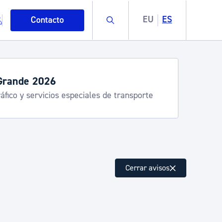
Buscar
EU
ES
Contacto
Grande 2026
áfico y servicios especiales de transporte
mo
Cerrar avisos
esiduos y medioambiente