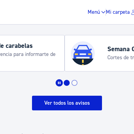
Menú
Mi carpeta
de carabelas
Semana 
rencia para informarte de
Cortes de tr
Impuestos y multas
Vivienda y urbanis
Ver todos los avisos
Espacio público, r