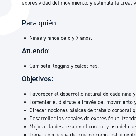
expresividad del movimiento, y estimula la creativi
La ciudad
Actualid
La ciudad ahora
Noticias
Para quién:
Descubre la ciudad
Avisos
Niñas y niños de 6 y 7 años.
La ciudad futura
Agenda cul
Atuendo:
Camiseta, leggins y calcetines.
Objetivos:
Favorecer el desarrollo natural de cada niña y
Fomentar el disfrute a través del movimiento y
Ofrecer nociones básicas de trabajo corporal 
Desarrollar los canales de expresión utilizand
Mejorar la destreza en el control y uso del cue
Tomar conciencia del cuerpo como instrumento 