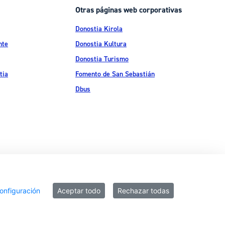
Otras páginas web corporativas
Donostia Kirola
nte
Donostia Kultura
Donostia Turismo
tia
Fomento de San Sebastián
Dbus
ítica de privacidad
Política de cookies
Declaración de accesibilidad
onfiguración
Aceptar todo
Rechazar todas