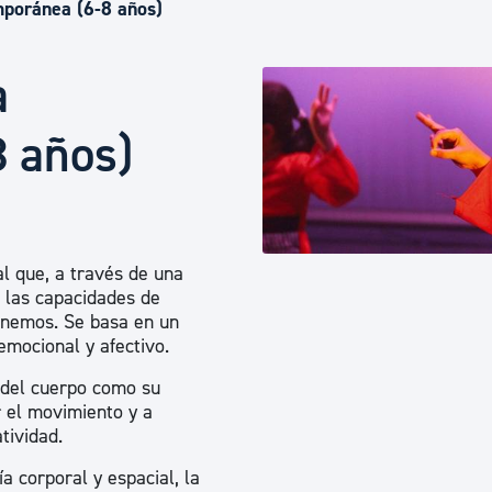
Euskera
mporánea (6-8 años)
a
Desarrollo económico 
 años)
Igualdad, Derechos Hu
Cultura
l que, a través de una
a las capacidades de
enemos. Se basa en un
Turismo
emocional y afectivo.
e del cuerpo como su
r el movimiento y a
tividad.
a corporal y espacial, la