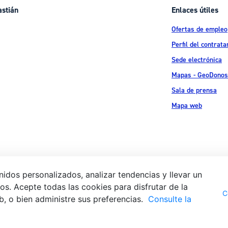
astián
Enlaces útiles
Ofertas de empleo
Perfil del contrata
Sede electrónica
Mapas - GeoDonos
Sala de prensa
Mapa web
idos personalizados, analizar tendencias y llevar un
s. Acepte todas las cookies para disfrutar de la
Aviso legal
Pol
 Ijentea 1,
C
b, o bien administre sus preferencias.
Consulte la