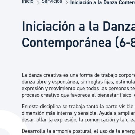
Inicio
Servicios
Seguridad ciudadana y emergencias
Iniciación a la Danza Conte
Iniciación a la Danz
Salud Pública, animales y consumo
Contemporánea (6-8
Infancia y juventud
Participación ciudadana y asociacionismo
La danza creativa es una forma de trabajo corpora
danza libre y espontánea, sin reglas fijas, estimul
expresión y movimiento que todas las personas t
Deporte
proceso creativo que favorece el bienestar físico, 
En esta disciplina se trabaja tanto la parte visibl
dimensión más interna y sensible. Ayuda a amplia
desarrollar la expresión, la comunicación y la crea
Desarrolla la armonía postural, el uso de la energí