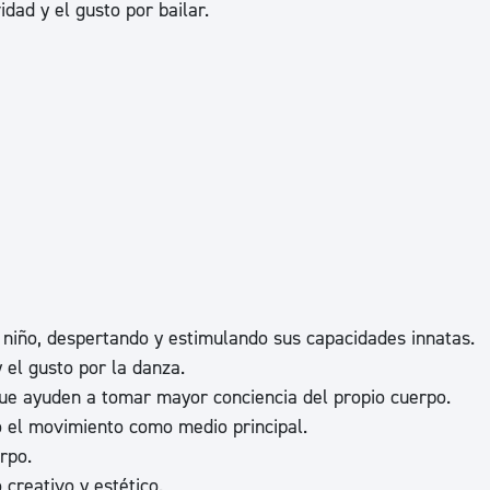
dad y el gusto por bailar.
ad
Administración municipal
Tablón de anuncios oficiales
Calendario fiscal
tural
Portal de transparencia
 niño, despertando y estimulando sus capacidades innatas.
 el gusto por la danza.
que ayuden a tomar mayor conciencia del propio cuerpo.
o el movimiento como medio principal.
rpo.
creativo y estético.