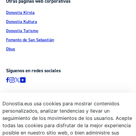
Otras páginas web corporativas
Donostia Kirola
Donostia Kultura
Donostia Turismo
Fomento de San Sebastián
Dbus
Síguenos en redes sociales
Donostia.eus usa cookies para mostrar contenidos
© Donostiako Udala - Ayuntamiento de Donostia / San Sebastián
personalizados, analizar tendencias y llevar un
Ijentea 1, 20003 Donostia / San Sebastián
seguimiento de los movimientos de los usuarios. Acepte
Aviso legal
todas las cookies para disfrutar de la mejor experiencia
Política de privacidad
posible en nuestro sitio web, o bien administre sus