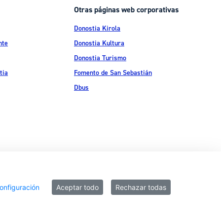
Otras páginas web corporativas
Donostia Kirola
nte
Donostia Kultura
Donostia Turismo
tia
Fomento de San Sebastián
Dbus
ítica de privacidad
Política de cookies
Declaración de accesibilidad
onfiguración
Aceptar todo
Rechazar todas