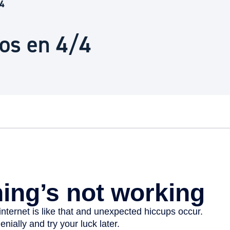
Euskera
/4
os en 4/4
Desarrollo económico 
Igualdad, Derechos Hu
Cultura
Turismo