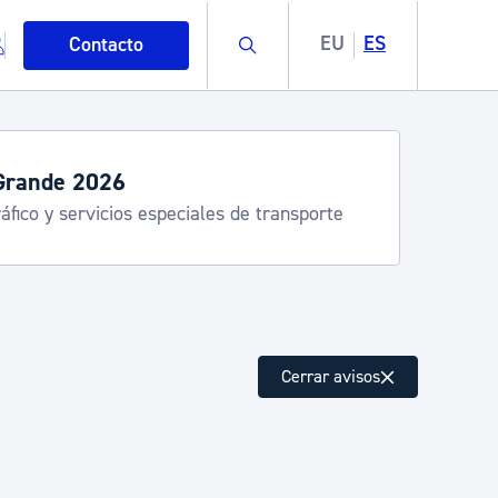
Buscar
EU
ES
Contacto
Grande 2026
áfico y servicios especiales de transporte
mo
Cerrar avisos
esiduos y medioambiente