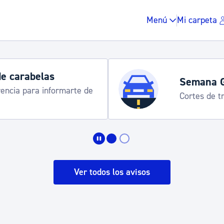
Menú
Mi carpeta
de carabelas
Semana 
rencia para informarte de
Cortes de tr
Impuestos y multas
Vivienda y urbanis
Ver todos los avisos
Espacio público, r