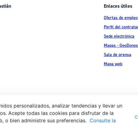
astián
Enlaces útiles
Ofertas de empleo
Perfil del contrata
Sede electrónica
Mapas - GeoDonos
Sala de prensa
Mapa web
idos personalizados, analizar tendencias y llevar un
s. Acepte todas las cookies para disfrutar de la
Aviso legal
Pol
 Ijentea 1,
C
b, o bien administre sus preferencias.
Consulte la