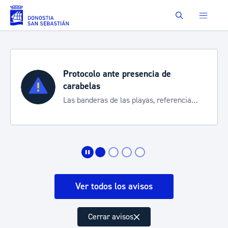
Saltar al contenido principal
Buscar
Protocolo ante presencia de
S
carabelas
Co
Las banderas de las playas, referencia
de
para informarte de la situación
Ver todos los avisos
Cerrar avisos