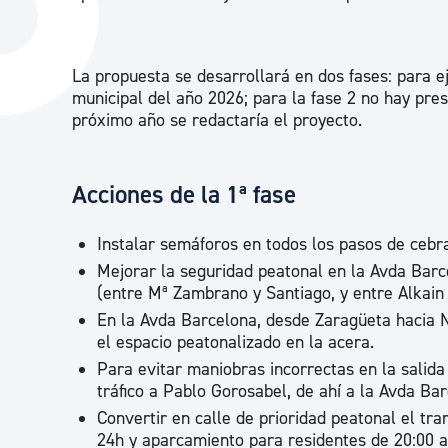
La ciudad
Actualid
La ciudad ahora
Noticias
La propuesta se desarrollará en dos fases: para e
Descubre la ciudad
Avisos
municipal del año 2026; para la fase 2 no hay pres
próximo año se redactaría el proyecto.
La ciudad futura
Agenda cul
Acciones de la 1ª fase
Instalar semáforos en todos los pasos de cebr
Mejorar la seguridad peatonal en la Avda Barc
(entre Mª Zambrano y Santiago, y entre Alkain 
En la Avda Barcelona, desde Zaragüeta hacia Ne
el espacio peatonalizado en la acera.
Para evitar maniobras incorrectas en la salida 
tráfico a Pablo Gorosabel, de ahí a la Avda Ba
Convertir en calle de prioridad peatonal el tr
24h y aparcamiento para residentes de 20:00 a