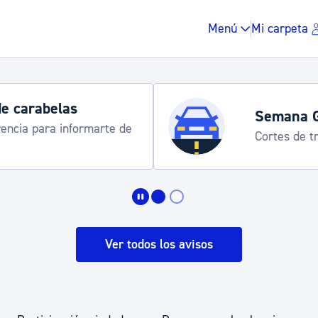
Menú
Mi carpeta
de carabelas
Semana 
rencia para informarte de
Cortes de tr
Impuestos y multas
Vivienda y urbanis
Ver todos los avisos
Espacio público, r