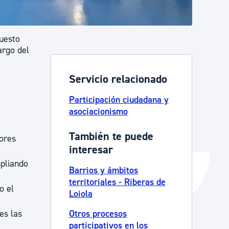
Catálogo de trámites
puesto
argo del
Ayuda a la tramitación
Servicio relacionado
Participación ciudadana y
asociacionismo
También te puede
iores
interesar
mpliando
Barrios y ámbitos
territoriales - Riberas de
o el
Loiola
es las
Otros procesos
participativos en los