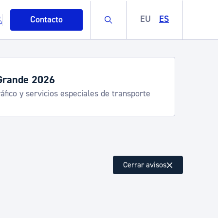
Buscar
EU
ES
Contacto
Grande 2026
áfico y servicios especiales de transporte
mo
Cerrar avisos
esiduos y medioambiente