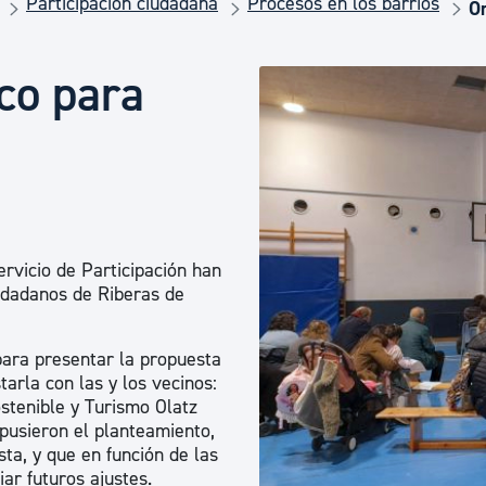
Participación ciudadana
Procesos en los barrios
Euskera
Or
ico para
Desarrollo económico 
Igualdad, Derechos Hu
Cultura
ervicio de Participación han
udadanos de Riberas de
Turismo
para presentar la propuesta
tarla con las y los vecinos:
stenible y Turismo Olatz
xpusieron el planteamiento,
ta, y que en función de las
ar futuros ajustes.