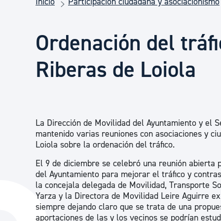
Inicio
Participación ciudadana y asociacionismo
Seguridad ciudadana y emergencias
Ordenación del tráf
Salud Pública, animales y consumo
Riberas de Loiola
Infancia y juventud
Participación ciudadana y asociacionismo
La Dirección de Movilidad del Ayuntamiento y el S
mantenido varias reuniones con asociaciones y ci
Loiola sobre la ordenación del tráfico.
Deporte
El 9 de diciembre se celebró una reunión abierta 
del Ayuntamiento para mejorar el tráfico y contras
la concejala delegada de Movilidad, Transporte So
Yarza y la Directora de Movilidad Leire Aguirre e
siempre dejando claro que se trata de una propues
aportaciones de las y los vecinos se podrían estudi