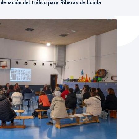
denación del tráfico para Riberas de Loiola
y empleo
manos y convivencia