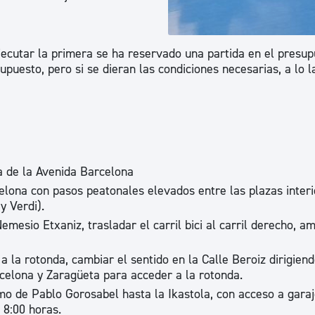
ad
Administración municipal
Tablón de anuncios oficiales
jecutar la primera se ha reservado una partida en el presu
Calendario fiscal
upuesto, pero si se dieran las condiciones necesarias, a lo l
tural
Portal de transparencia
a de la Avenida Barcelona
elona con pasos peatonales elevados entre las plazas inter
y Verdi).
mesio Etxaniz, trasladar el carril bici al carril derecho, a
a la rotonda, cambiar el sentido en la Calle Beroiz dirigiend
rcelona y Zaragüeta para acceder a la rotonda.
amo de Pablo Gorosabel hasta la Ikastola, con acceso a garaj
 8:00 horas.