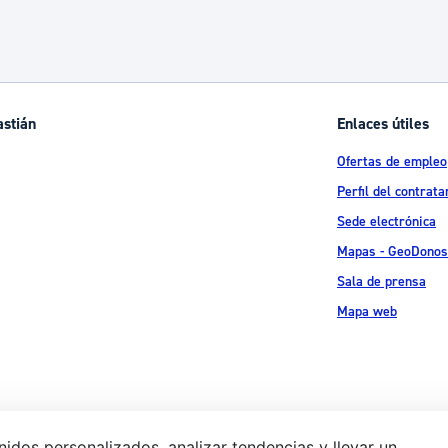
astián
Enlaces útiles
Ofertas de empleo
Perfil del contrata
Sede electrónica
Mapas - GeoDonos
Sala de prensa
Mapa web
idos personalizados, analizar tendencias y llevar un