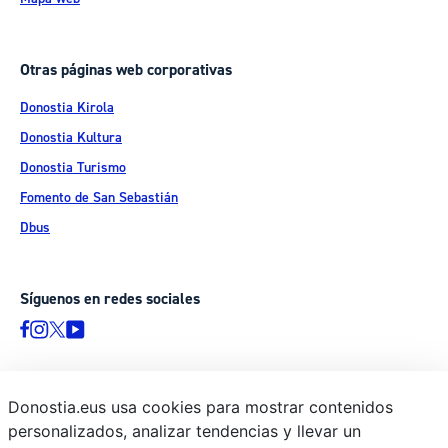
Otras páginas web corporativas
Donostia Kirola
Donostia Kultura
Donostia Turismo
Fomento de San Sebastián
Dbus
Síguenos en redes sociales
Donostia.eus usa cookies para mostrar contenidos
© Donostiako Udala - Ayuntamiento de Donostia / San Sebastián
personalizados, analizar tendencias y llevar un
Ijentea 1, 20003 Donostia / San Sebastián