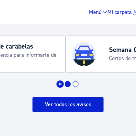
Menú
Mi carpeta
de carabelas
Semana 
rencia para informarte de
Cortes de tr
Impuestos y multas
Vivienda y urbanis
Ver todos los avisos
Espacio público, r