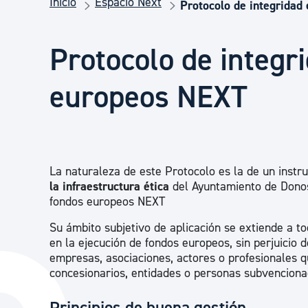
Inicio
Espacio Next
Seguridad ciudadana y emergencias
Protocolo de integridad
Protocolo de integr
Salud Pública, animales y consumo
europeos NEXT
Infancia y juventud
Participación ciudadana y asociacionismo
La naturaleza de este Protocolo es la de un instr
la infraestructura ética
del Ayuntamiento de Donost
fondos europeos NEXT
Deporte
Su ámbito subjetivo de aplicación se extiende a 
en la ejecución de fondos europeos, sin perjuicio
empresas, asociaciones, actores o profesionales q
concesionarios, entidades o personas subvencionad