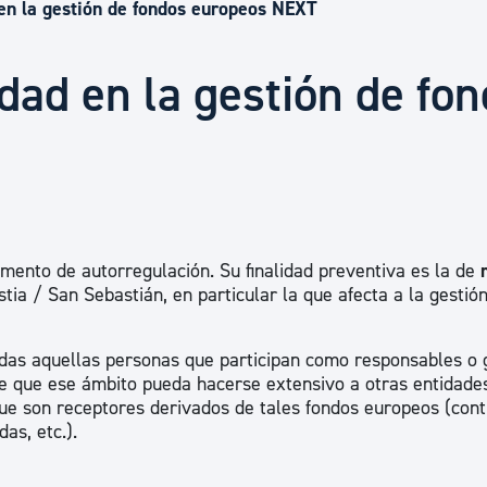
Euskera
 en la gestión de fondos europeos NEXT
idad en la gestión de fo
Desarrollo económico 
Igualdad, Derechos Hu
Cultura
umento de autorregulación. Su finalidad preventiva es la de
ia / San Sebastián, en particular la que afecta a la gestió
Turismo
todas aquellas personas que participan como responsables o 
 de que ese ámbito pueda hacerse extensivo a otras entidade
ue son receptores derivados de tales fondos europeos (contr
as, etc.).