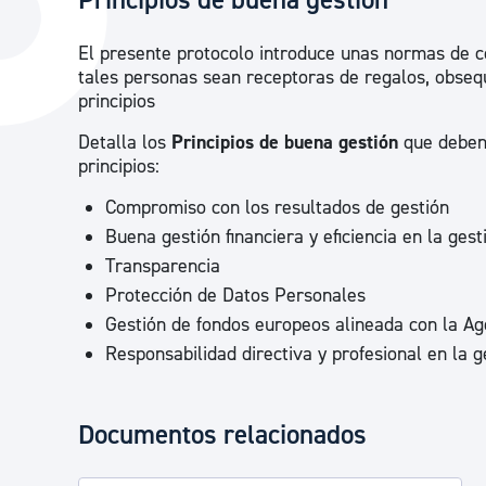
Principios de buena gestión
La ciudad
Actualid
El presente protocolo introduce unas normas de co
La ciudad ahora
Noticias
tales personas sean receptoras de regalos, obsequ
principios
Descubre la ciudad
Avisos
Detalla los
Principios de buena gestión
que deben 
La ciudad futura
Agenda cul
principios:
Compromiso con los resultados de gestión
Buena gestión financiera y eficiencia en la gest
Transparencia
Protección de Datos Personales
Gestión de fondos europeos alineada con la Ag
Responsabilidad directiva y profesional en la 
Documentos relacionados