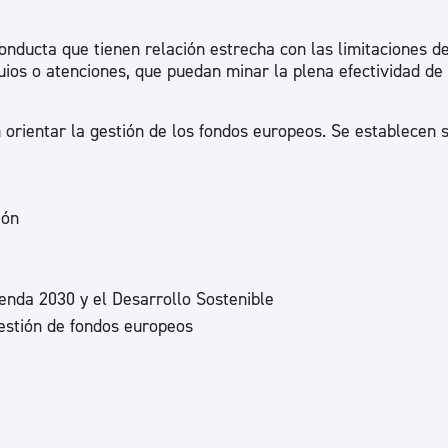
ad
Administración municipal
nducta que tienen relación estrecha con las limitaciones d
Tablón de anuncios oficiales
ios o atenciones, que puedan minar la plena efectividad de 
Calendario fiscal
orientar la gestión de los fondos europeos. Se establecen s
tural
Portal de transparencia
ión
enda 2030 y el Desarrollo Sostenible
gestión de fondos europeos