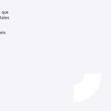
Catálogo de trámites
e que
tales
Ayuda a la tramitación
eis