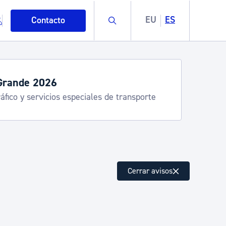
Buscar
EU
ES
Contacto
Grande 2026
áfico y servicios especiales de transporte
mo
Cerrar avisos
esiduos y medioambiente