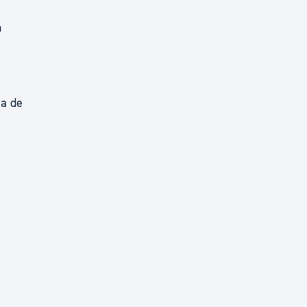
n
ta de