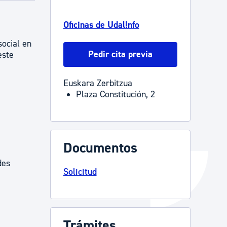
Catálogo de trámites
Oficinas de Udal!nfo
ocial en
Pedir cita previa
este
Ayuda a la tramitación
Euskara Zerbitzua
Plaza Constitución, 2
Documentos
des
Solicitud
Trámites