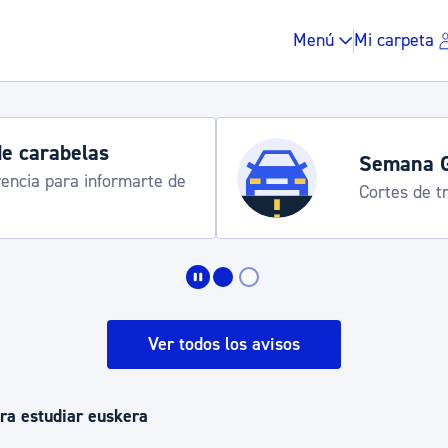
Menú
Mi carpeta
e carabelas
Semana G
encia para informarte de
Cortes de trá
Impuestos y multas
Vivienda y urbanis
Ver todos los avisos
Espacio público, r
ra estudiar euskera