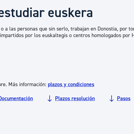
Euskera
estudiar euskera
Desarrollo económico 
o a las personas que sin serlo, trabajan en Donostia, por t
n impartidos por los euskaltegis o centros homologados por 
Igualdad, Derechos Hu
Cultura
mbre. Más información:
plazos y condiciones
Turismo
Documentación
Plazos resolución
Pasos