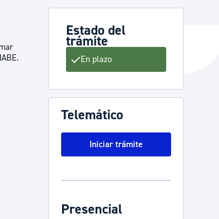
Estado del
trámite
y empleo
omar
HABE.
En plazo
manos y convivencia
Telemático
Iniciar trámite
Presencial