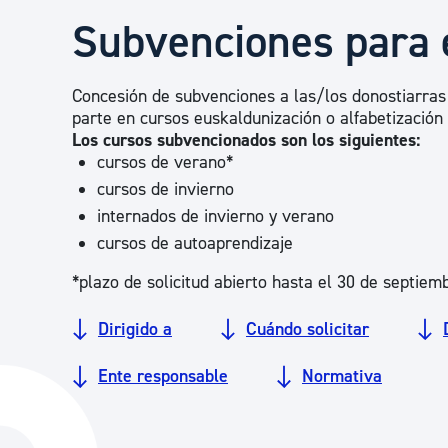
Seguridad ciudadana y emergencias
Subvenciones para 
Salud Pública, animales y consumo
Concesión de subvenciones a las/los donostiarras 
parte en cursos euskaldunización o alfabetizació
Los cursos subvencionados son los siguientes:
Infancia y juventud
cursos de verano*
cursos de invierno
internados de invierno y verano
Participación ciudadana y asociacionismo
cursos de autoaprendizaje
*plazo de solicitud abierto hasta el 30 de septie
Deporte
Dirigido a
Cuándo solicitar
Ente responsable
Normativa