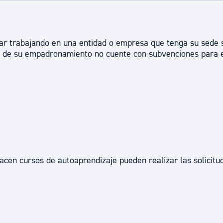
ad
Administración municipal
Tablón de anuncios oficiales
r trabajando en una entidad o empresa que tenga su sede s
Calendario fiscal
io de su empadronamiento no cuente con subvenciones para 
tural
Portal de transparencia
cen cursos de autoaprendizaje pueden realizar las solicitu