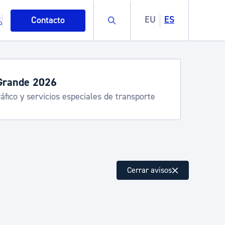
Buscar
EU
ES
Contacto
rande 2026
fico y servicios especiales de transporte
mo
Cerrar avisos
esiduos y medioambiente