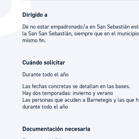
La ciudad
Actualid
Dirigido a
La ciudad ahora
Noticias
De no estar empadronado/a en San Sebastián esta
Descubre la ciudad
Avisos
la San San Sebastián, siempre que en el municip
mismo fin.
La ciudad futura
Agenda cul
Cuándo solicitar
Durante todo el año
Las fechas concretas se detallan en las bases.
Hay dos temporadas: invierno y verano
Las personas que acuden a Barnetegis y las que ha
durante todo el año
Documentación necesaria