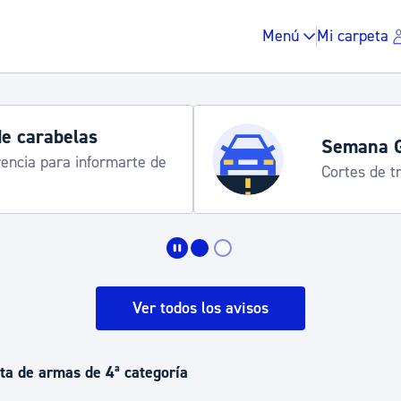
Menú
Mi carpeta
Horarios y 
rograma
Udalinfo, Dono
Urgull, Honda
Impuestos y multas
Vivienda y urbanis
Ver todos los avisos
Espacio público, r
eta de armas de 4ª categoría