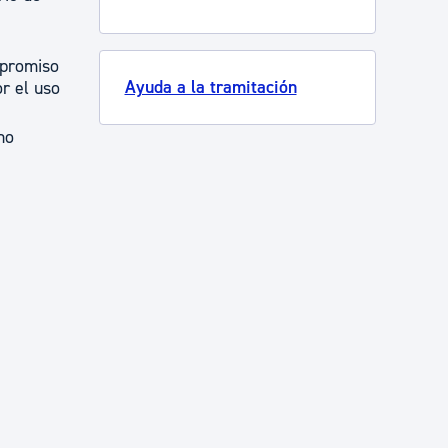
mpromiso
Ayuda a la tramitación
or el uso
no