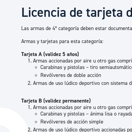
Seguridad ciudadana y emergencias
Licencia de tarjeta 
Salud Pública, animales y consumo
Las armas de 4ª categoría deben estar documentad
Armas y tarjetas para esta categoría:
Infancia y juventud
Tarjeta A (validez 5 años)
Armas accionadas por aire u otro gas compri
Carabinas y pistolas – tiro semiautomátic
Participación ciudadana y asociacionismo
Revólveres de doble acción
Armas de uso lúdico deportivo con sistema d
Deporte
Tarjeta B (validez permanente)
Armas accionadas por aire u otro gas compri
Carabinas y pistolas – ánima lisa o rayada
Revólveres de acción simple
Armas de uso lúdico deportivo accionadas po