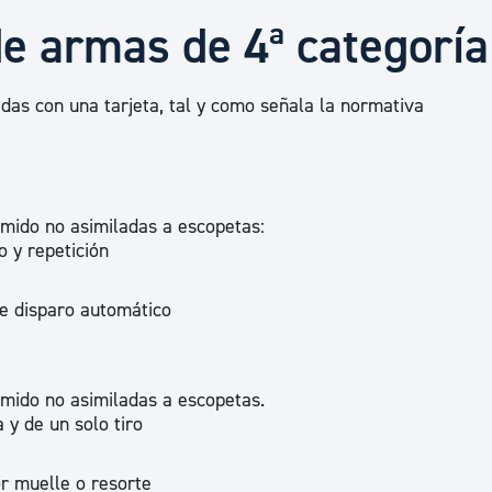
Euskera
de armas de 4ª categoría
Desarrollo económico 
as con una tarjeta, tal y como señala la normativa
Igualdad, Derechos Hu
mido no asimiladas a escopetas:
o y repetición
Cultura
e disparo automático
Turismo
mido no asimiladas a escopetas.
 y de un solo tiro
r muelle o resorte