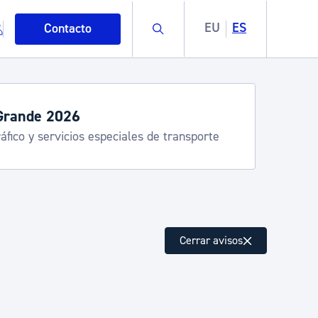
Buscar
EU
ES
Contacto
servicios de verano
stia Kirola, Donostia Kultura, San Telmo,
lea, Turismo
mo
Cerrar avisos
esiduos y medioambiente