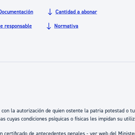
ad
Administración municipal
Documentación
Cantidad a abonar
Tablón de anuncios oficiales
te responsable
Normativa
Calendario fiscal
tural
Portal de transparencia
on la autorización de quien ostente la patria potestad o tu
s cuyas condiciones psíquicas o físicas les impidan su utili
n certificado de antecedentes penales - ver web del Ministe