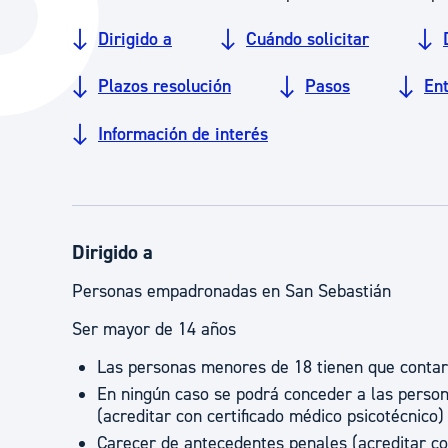
La ciudad
Actualid
Dirigido a
Cuándo solicitar
La ciudad ahora
Noticias
Plazos resolución
Pasos
En
Descubre la ciudad
Avisos
Información de interés
La ciudad futura
Agenda cul
Dirigido a
Personas empadronadas en San Sebastián
Ser mayor de 14 años
Las personas menores de 18 tienen que contar c
En ningún caso se podrá conceder a las persona
(acreditar con certificado médico psicotécnico)
Carecer de antecedentes penales (acreditar co