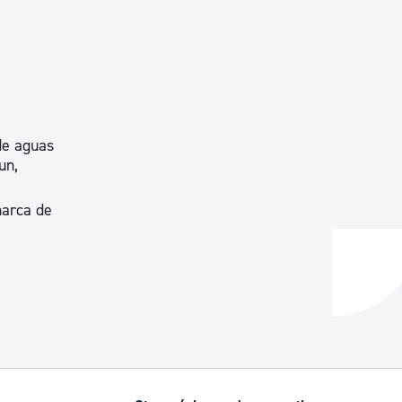
de aguas
un,
marca de