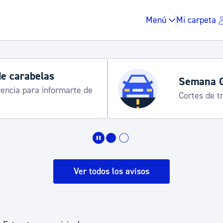
Menú
Mi carpeta
Semana Grande 2026
te de
Cortes de tráfico y servicios esp
Impuestos y multas
Vivienda y urbanis
Ver todos los avisos
Espacio público, r