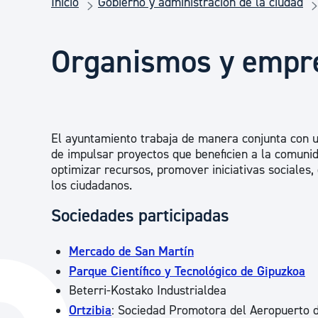
Inicio
Gobierno y administración de la ciudad
Seguridad ciudadana y emergencias
Organismos y empre
Salud Pública, animales y consumo
Infancia y juventud
El ayuntamiento trabaja de manera conjunta con u
de impulsar proyectos que beneficien a la comunid
Participación ciudadana y asociacionismo
optimizar recursos, promover iniciativas sociales,
los ciudadanos.
Sociedades participadas
Deporte
Mercado de San Martín
Parque Científico y Tecnológico de Gipuzkoa
Beterri-Kostako Industrialdea
Ortzibia
: Sociedad Promotora del Aeropuerto 