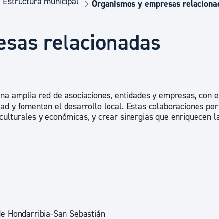
Estructura municipal
Euskera
Organismos y empresas relaciona
sas relacionadas
Desarrollo económico 
Igualdad, Derechos Hu
na amplia red de asociaciones, entidades y empresas, con el
ad y fomenten el desarrollo local. Estas colaboraciones pe
Cultura
 culturales y económicas, y crear sinergias que enriquecen l
Turismo
de Hondarribia-San Sebastián