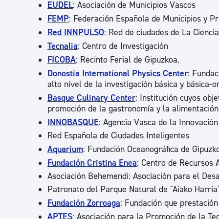
EUDEL
: Asociación de Municipios Vascos
FEMP
: Federación Española de Municipios y Pr
Red INNPULSO
: Red de ciudades de La Ciencia
Tecnalia
: Centro de Investigación
FICOBA
: Recinto Ferial de Gipuzkoa.
Donostia International Physics Center
: Fundac
alto nivel de la investigación básica y básica-
Basque Culinary Center
: Institución cuyos obj
promoción de la gastronomía y la alimentación
INNOBASQUE
: Agencia Vasca de la Innovación
Red Española de Ciudades Inteligentes
Aquarium
: Fundación Oceanográfica de Gipuzk
Fundación Cristina Enea
: Centro de Recursos 
Asociación Behemendi: Asociación para el Des
Patronato del Parque Natural de "Aiako Harria
Fundación Zorroaga
: Fundación que prestación
APTES
: Asociación para la Promoción de la Te