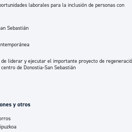
portunidades laborales para la inclusión de personas con
ad
Administración municipal
Tablón de anuncios oficiales
 San Sebastián
Calendario fiscal
tural
Portal de transparencia
Contemporánea
l de liderar y ejecutar el importante proyecto de regeneraci
o centro de Donostia-San Sebastián
iones y otros
orros
Gipuzkoa