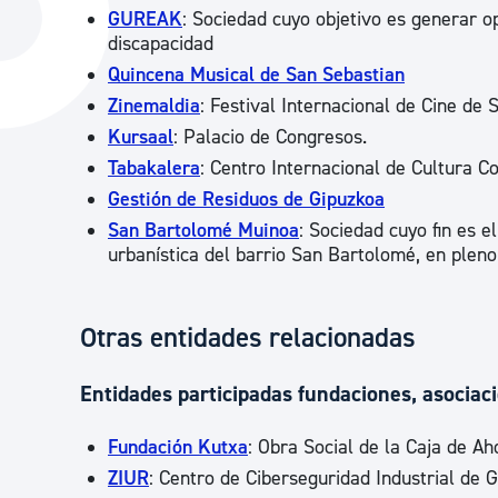
GUREAK
: Sociedad cuyo objetivo es generar o
La ciudad
Actualid
discapacidad
La ciudad ahora
Noticias
Quincena Musical de San Sebastian
Zinemaldia
: Festival Internacional de Cine de
Descubre la ciudad
Avisos
Kursaal
: Palacio de Congresos.
La ciudad futura
Agenda cul
Tabakalera
: Centro Internacional de Cultura 
Gestión de Residuos de Gipuzkoa
San Bartolomé Muinoa
: Sociedad cuyo fin es e
urbanística del barrio San Bartolomé, en plen
Otras entidades relacionadas
Entidades participadas fundaciones, asociac
Fundación Kutxa
: Obra Social de la Caja de Ah
ZIUR
: Centro de Ciberseguridad Industrial de 