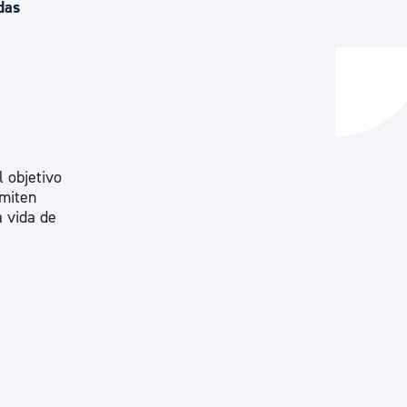
das
y empleo
manos y convivencia
 objetivo
rmiten
a vida de