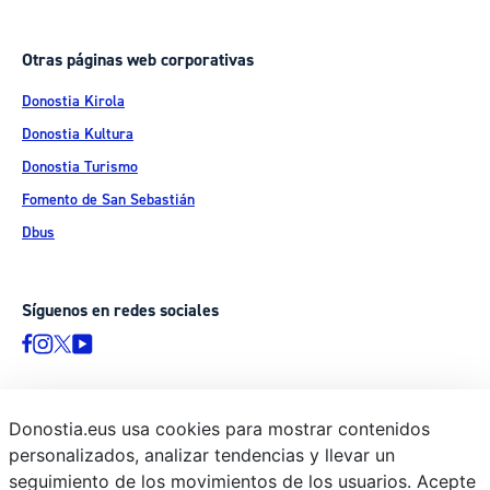
Otras páginas web corporativas
Donostia Kirola
Donostia Kultura
Donostia Turismo
Fomento de San Sebastián
Dbus
Síguenos en redes sociales
Donostia.eus usa cookies para mostrar contenidos
© Donostiako Udala - Ayuntamiento de Donostia / San Sebastián
personalizados, analizar tendencias y llevar un
Ijentea 1, 20003 Donostia / San Sebastián
seguimiento de los movimientos de los usuarios. Acepte