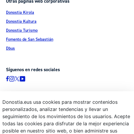
Otras páginas web corporativas
Donostia Kirola
Donostia Kultura
Donostia Turismo
Fomento de San Sebastián
Dbus
Síguenos en redes sociales
Donostia.eus usa cookies para mostrar contenidos
© Donostiako Udala - Ayuntamiento de Donostia / San Sebastián
personalizados, analizar tendencias y llevar un
Ijentea 1, 20003 Donostia / San Sebastián
seguimiento de los movimientos de los usuarios. Acepte
Aviso legal
todas las cookies para disfrutar de la mejor experiencia
Política de privacidad
posible en nuestro sitio web, o bien administre sus