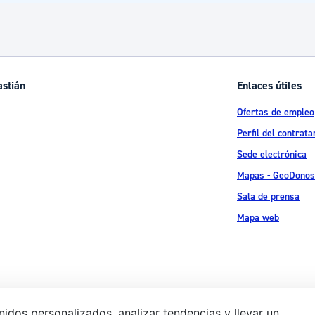
astián
Enlaces útiles
Ofertas de empleo
Perfil del contrata
Sede electrónica
Mapas - GeoDonos
Sala de prensa
Mapa web
idos personalizados, analizar tendencias y llevar un