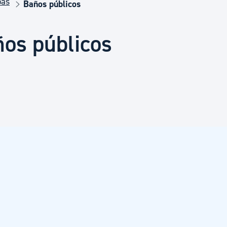
pas
Euskera
Baños públicos
ños públicos
Desarrollo económico 
Igualdad, Derechos Hu
Cultura
Turismo