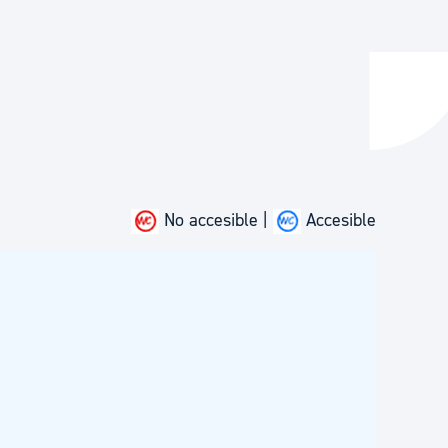
y empleo
manos y convivencia
No accesible |
Accesible