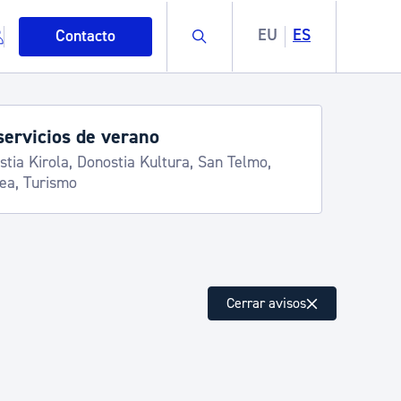
Buscar
EU
ES
Contacto
servicios de verano
stia Kirola, Donostia Kultura, San Telmo,
lea, Turismo
mo
Cerrar avisos
esiduos y medioambiente