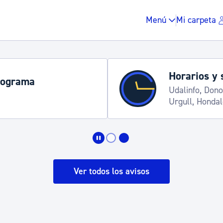
Menú
Mi carpeta
Horarios y 
rograma
Udalinfo, Dono
Urgull, Honda
Impuestos y multas
Vivienda y urbanis
Ver todos los avisos
Espacio público, r