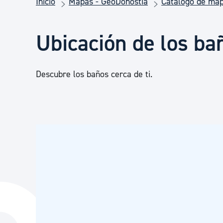
Inicio
Mapas - GeoDonostia
Catálogo de ma
Seguridad ciudadana y emergencias
Ubicación de los ba
Salud Pública, animales y consumo
Descubre los baños cerca de ti.
Infancia y juventud
Participación ciudadana y asociacionismo
Deporte