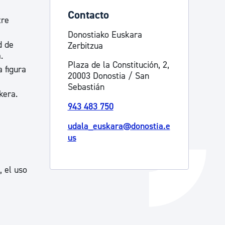
Contacto
Catálogo de trámites
tre
Donostiako Euskara
d de
Zerbitzua
Ayuda a la tramitación
.
Plaza de la Constitución, 2,
a figura
20003 Donostia / San
Sebastián
kera.
943 483 750
udala_euskara@donostia.e
us
, el uso