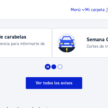
Menú
Mi carpeta
de carabelas
Semana 
rencia para informarte de
Cortes de tr
Impuestos y multas
Vivienda y urbanis
Ver todos los avisos
Espacio público, r