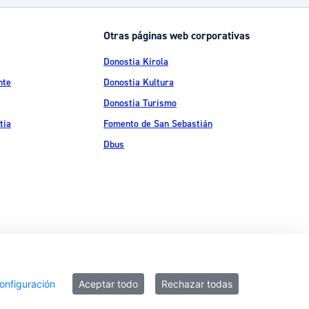
Otras páginas web corporativas
Donostia Kirola
nte
Donostia Kultura
Donostia Turismo
tia
Fomento de San Sebastián
Dbus
ítica de privacidad
Política de cookies
Declaración de accesibilidad
onfiguración
Aceptar todo
Rechazar todas