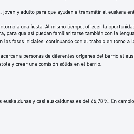
ad
Administración municipal
til, joven y adulto para que ayuden a transmitir el euskera en
Tablón de anuncios oficiales
ntorno a una fiesta. Al mismo tiempo, ofrecer la oportunida
Calendario fiscal
ra, para que así puedan familiarizarse también con la lengua
tural
Portal de transparencia
 las fases iniciales, continuando con el trabajo en torno a l
e acercar a personas de diferentes orígenes del barrio al eus
astola y crear una comisión sólida en el barrio.
s euskaldunas y casi euskaldunas es del 66,78 %. En cambio