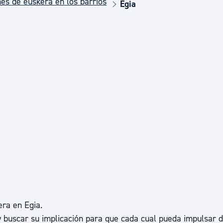
es de euskera en los barrios
Euskera
Egia
Desarrollo económico 
Igualdad, Derechos Hu
Cultura
Turismo
era en Egia.
y buscar su implicación para que cada cual pueda impulsar 