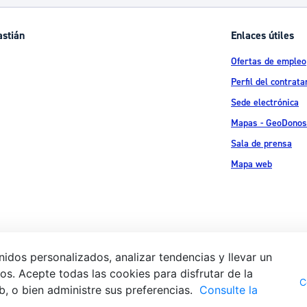
astián
Enlaces útiles
Ofertas de empleo
Perfil del contrata
Sede electrónica
Mapas - GeoDonos
Sala de prensa
Mapa web
idos personalizados, analizar tendencias y llevar un
s. Acepte todas las cookies para disfrutar de la
Aviso legal
Pol
 Ijentea 1,
C
b, o bien administre sus preferencias.
Consulte la