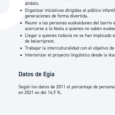
ámbito.
La ciudad
Actualid
Organizar iniciativas dirigidas al público infan
La ciudad ahora
Noticias
generaciones de forma divertida.
Reunir a las personas euskaldunes del barrio e
Descubre la ciudad
Avisos
acercarse a la fiesta a quienes no saben euske
La ciudad futura
Agenda cul
Llegar a quienes todavía no se han implicado en
de belarriprest.
Trabajar la interculturalidad con el objetivo d
Interiorizar el proyecto lingüístico desde la ik
Datos de Egia
Según los datos de 2011 el porcentaje de persona
en 2021 es del 14,9 %.