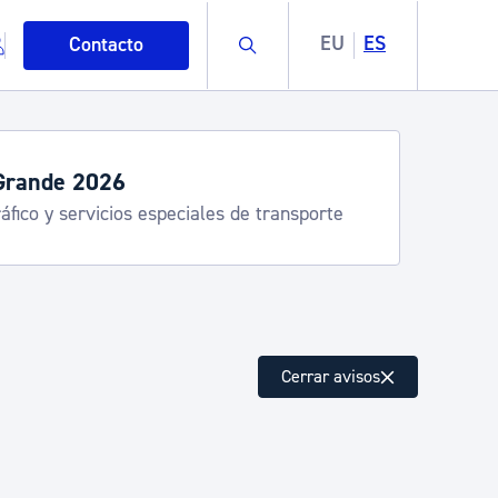
Buscar
EU
ES
Contacto
Grande 2026
áfico y servicios especiales de transporte
mo
Cerrar avisos
esiduos y medioambiente