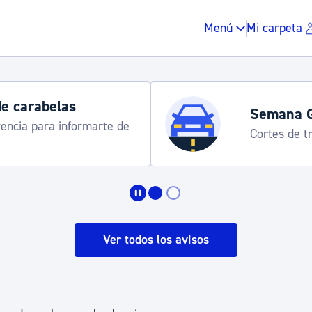
Menú
Mi carpeta
de carabelas
Semana 
rencia para informarte de
Cortes de tr
Impuestos y multas
Vivienda y urbanis
Ver todos los avisos
Espacio público, r