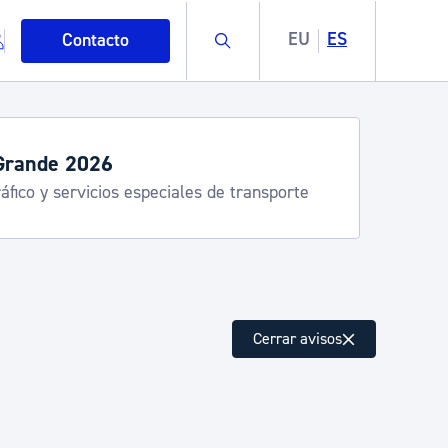
Buscar
EU
ES
Contacto
Grande 2026
áfico y servicios especiales de transporte
mo
Cerrar avisos
esiduos y medioambiente