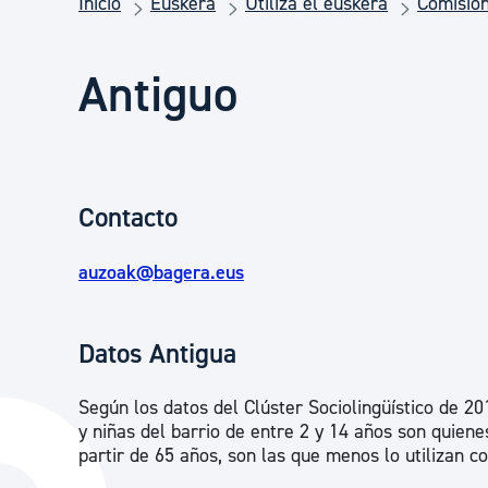
Inicio
Euskera
Utiliza el euskera
Comision
Seguridad ciudadana y emergencias
Antiguo
Salud Pública, animales y consumo
Infancia y juventud
Contacto
Participación ciudadana y asociacionismo
auzoak@bagera.eus
Deporte
Datos Antigua
Según los datos del Clúster Sociolingüístico de 20
y niñas del barrio de entre 2 y 14 años son quiene
partir de 65 años, son las que menos lo utilizan 