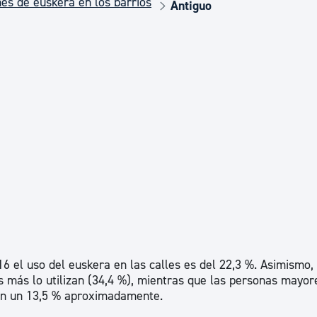
es de euskera en los barrios
Euskera
Antiguo
Desarrollo económico 
Igualdad, Derechos Hu
Cultura
Turismo
16 el uso del euskera en las calles es del 22,3 %. Asimismo, 
s más lo utilizan (34,4 %), mientras que las personas mayor
con un 13,5 % aproximadamente.