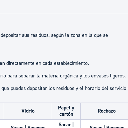
ad
Administración municipal
Tablón de anuncios oficiales
Calendario fiscal
depositar sus residuos, según la zona en la que se
tural
Portal de transparencia
gen directamente en cada establecimiento.
io para separar la materia orgánica y los envases ligeros.
 que puedes depositar los residuos y el horario del servicio
Papel y
Vidrio
Rechazo
cartón
Sacar |
Sacar | Recoger
Sacar | Recoger