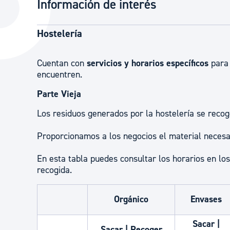
Información de interés
La ciudad
Actualid
La ciudad ahora
Noticias
Hostelería
Descubre la ciudad
Avisos
Cuentan con
servicios y horarios específicos
para 
La ciudad futura
Agenda cul
encuentren.
Parte Vieja
Los residuos generados por la hostelería se reco
Proporcionamos a los negocios el material necesar
En esta tabla puedes consultar los horarios en los
recogida.
Orgánico
Envases
Sacar |
Sacar | Recoger