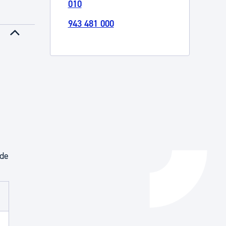
010
Catálogo de trámites
943 481 000
Ayuda a la tramitación
 de