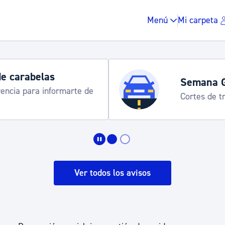
Menú
Mi carpeta
Semana Grande 2026: programa
8-15 agosto
Impuestos y multas
Vivienda y urbanis
Ver todos los avisos
Espacio público, r