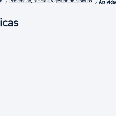
te
Prevención, reciclaje y gestión de residuos
Euskera
Activida
icas
Desarrollo económico 
Igualdad, Derechos Hu
Cultura
Turismo