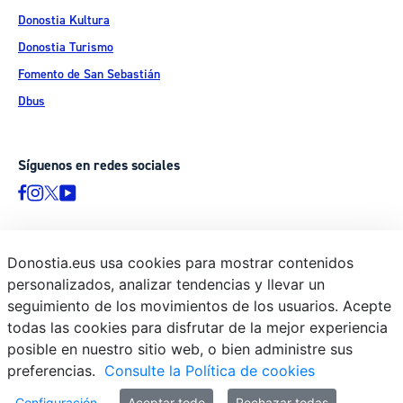
Donostia Kultura
Donostia Turismo
Fomento de San Sebastián
Dbus
Síguenos en redes sociales
Donostia.eus usa cookies para mostrar contenidos
© Donostiako Udala - Ayuntamiento de Donostia / San Sebastián
personalizados, analizar tendencias y llevar un
Ijentea 1, 20003 Donostia / San Sebastián
seguimiento de los movimientos de los usuarios. Acepte
Aviso legal
todas las cookies para disfrutar de la mejor experiencia
Política de privacidad
posible en nuestro sitio web, o bien administre sus
preferencias.
Consulte la Política de cookies
Política de cookies
Declaración de accesibilidad
Configuración
Aceptar todo
Rechazar todas