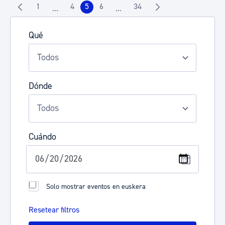
1
4
5
6
34
...
...
Página
Página
Página
Página
Página
Páginas intermedias Use TAB para desplazarse.
Páginas intermedias Use TAB pa
Qué
Dónde
Cuándo
Solo mostrar eventos en euskera
Resetear filtros