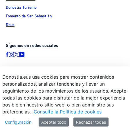
Donostia Turismo
Fomento de San Sebastián
Dbus
Síguenos en redes sociales
Donostia.eus usa cookies para mostrar contenidos
© Donostiako Udala - Ayuntamiento de Donostia / San Sebastián
personalizados, analizar tendencias y llevar un
Ijentea 1, 20003 Donostia / San Sebastián
seguimiento de los movimientos de los usuarios. Acepte
Aviso legal
todas las cookies para disfrutar de la mejor experiencia
Política de privacidad
posible en nuestro sitio web, o bien administre sus
preferencias.
Consulte la Política de cookies
Política de cookies
Declaración de accesibilidad
Configuración
Aceptar todo
Rechazar todas