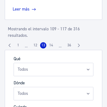
Leer más
Mostrando el intervalo 109 - 117 de 316
resultados.
1
12
13
14
36
...
...
Página
Página
Página
Página
Página
Páginas intermedias Use TAB para desplazarse.
Páginas intermedias Use TAB 
Qué
Dónde