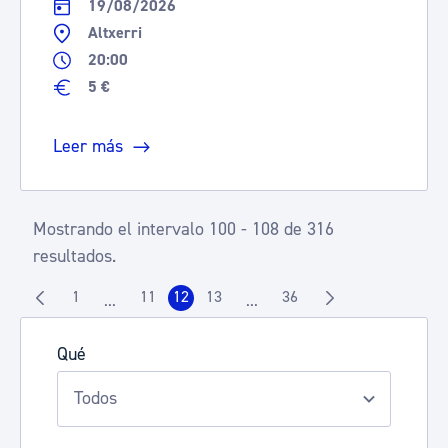
19/08/2026
Altxerri
20:00
5 €
Leer más
Mostrando el intervalo 100 - 108 de 316
resultados.
1
11
12
13
36
...
...
Página
Página
Página
Página
Página
Páginas intermedias Use TAB para desplazarse.
Páginas intermedias Use TAB 
Qué