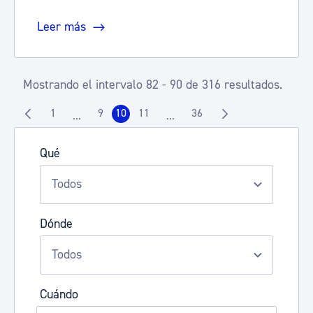
Leer más
Mostrando el intervalo 82 - 90 de 316 resultados.
1
9
10
11
36
...
...
Página
Página
Página
Página
Página
Páginas intermedias Use TAB para desplazarse.
Páginas intermedias Use TAB p
Qué
Dónde
Cuándo