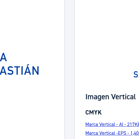
ad
Administración municipal
Tablón de anuncios oficiales
Calendario fiscal
tural
Portal de transparencia
Imagen Vertical
CMYK
Marca Vertical - AI - 217K
Marca Vertical -EPS - 1,