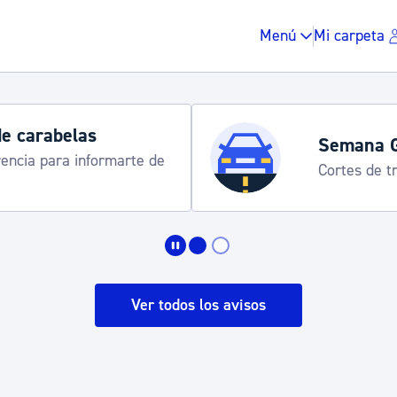
Menú
Mi carpeta
de carabelas
Semana 
rencia para informarte de
Cortes de tr
Impuestos y multas
Vivienda y urbanis
Ver todos los avisos
Espacio público, r