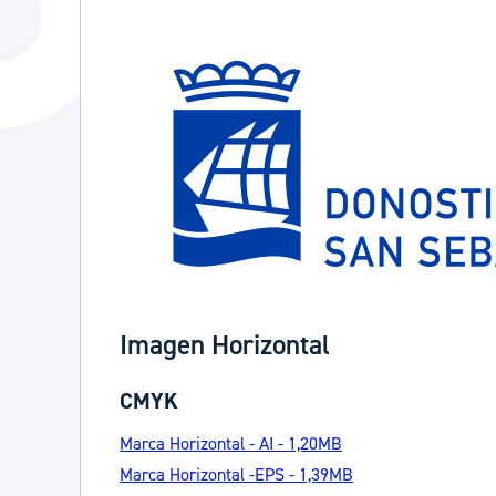
La ciudad
Actualid
La ciudad ahora
Noticias
Descubre la ciudad
Avisos
La ciudad futura
Agenda cul
Imagen Horizontal
CMYK
Marca Horizontal - AI - 1,20MB
Marca Horizontal -EPS - 1,39MB