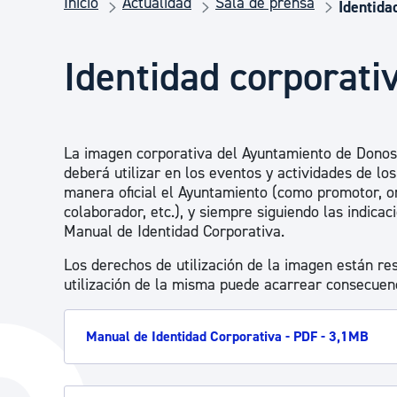
Inicio
Actualidad
Sala de prensa
Seguridad ciudadana y emergencias
Identida
Identidad corporati
Salud Pública, animales y consumo
Infancia y juventud
La imagen corporativa del Ayuntamiento de Donost
deberá utilizar en los eventos y actividades de lo
manera oficial el Ayuntamiento (como promotor, or
Participación ciudadana y asociacionismo
colaborador, etc.), y siempre siguiendo las indicac
Manual de Identidad Corporativa.
Los derechos de utilización de la imagen están re
Deporte
utilización de la misma puede acarrear consecuenc
Manual de Identidad Corporativa - PDF - 3,1MB