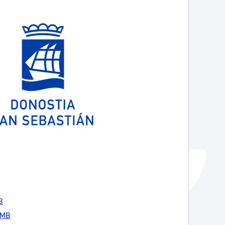
Catálogo de trámites
Ayuda a la tramitación
B
40MB