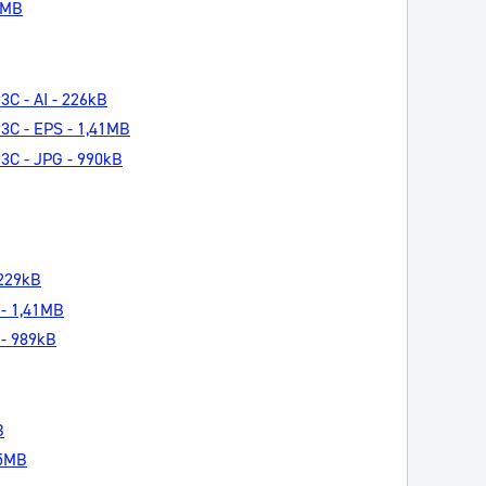
17MB
3C - AI - 226kB
93C - EPS - 1,41MB
93C - JPG - 990kB
 229kB
 - 1,41MB
 - 989kB
B
35MB