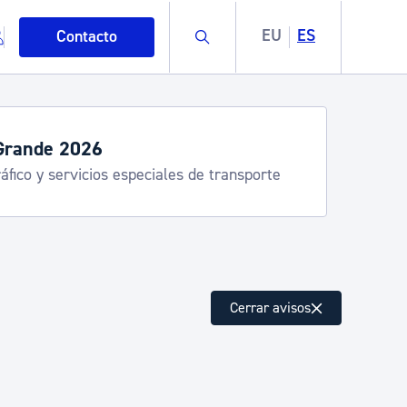
Buscar
EU
ES
Contacto
Grande 2026
áfico y servicios especiales de transporte
mo
Cerrar avisos
esiduos y medioambiente