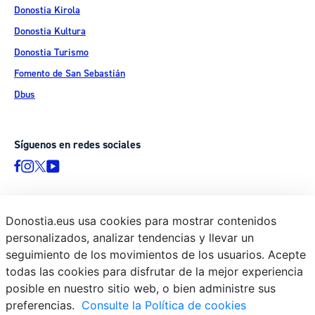
Donostia Kirola
Donostia Kultura
Donostia Turismo
Fomento de San Sebastián
Dbus
Síguenos en redes sociales
Donostia.eus usa cookies para mostrar contenidos
© Donostiako Udala - Ayuntamiento de Donostia / San Sebastián
personalizados, analizar tendencias y llevar un
Ijentea 1, 20003 Donostia / San Sebastián
seguimiento de los movimientos de los usuarios. Acepte
Aviso legal
todas las cookies para disfrutar de la mejor experiencia
Política de privacidad
posible en nuestro sitio web, o bien administre sus
preferencias.
Consulte la Política de cookies
Política de cookies