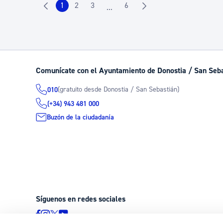
1
2
3
6
...
Página
Página
Página
Página
Páginas intermedias Use TAB para
Comunícate con el Ayuntamiento de Donostia / San Seb
(gratuito desde Donostia / San Sebastián)
010
(+34) 943 481 000
Buzón de la ciudadanía
Síguenos en redes sociales