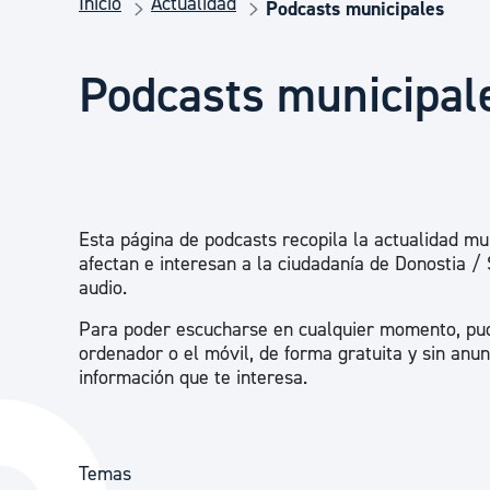
Inicio
Actualidad
Seguridad ciudadana y emergencias
Podcasts municipales
Podcasts municipal
Salud Pública, animales y consumo
Infancia y juventud
Esta página de podcasts recopila la actualidad mu
Participación ciudadana y asociacionismo
afectan e interesan a la ciudadanía de Donostia /
audio.
Para poder escucharse en cualquier momento, pu
Deporte
ordenador o el móvil, de forma gratuita y sin anun
información que te interesa.
Temas