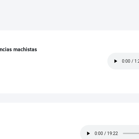
ad
Administración municipal
Tablón de anuncios oficiales
Calendario fiscal
tural
Portal de transparencia
encias machistas