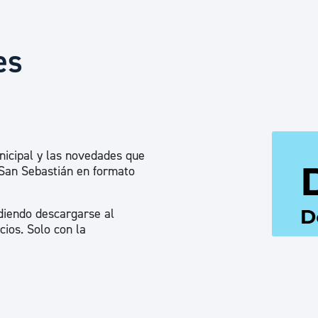
Euskera
es
Desarrollo económico 
Igualdad, Derechos Hu
nicipal y las novedades que
Cultura
 San Sebastián en formato
diendo descargarse al
Turismo
cios. Solo con la