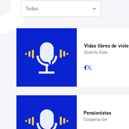
La ciudad
Actualid
La ciudad ahora
Noticias
Descubre la ciudad
Avisos
La ciudad futura
Agenda cul
Vidas libres de viol
Distrito Este
Pensionistas
Cooperación