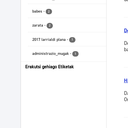
babes
-
2
zarata
-
2
D
2017 larrialdi plana
-
1
D
b
administrazio_mugak
-
1
Erakutsi gehiago Etiketak
H
D
O