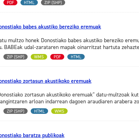
PDF
HTML
ZIP (SHP)
onostiako babes akustiko bereziko eremuak
atu multzo honek Donostiako babes akustiko bereziko erem
u. BABEak udal-zarataren mapak oinarritzat hartuta zehazten
ZIP (SHP)
WMS
PDF
HTML
onostiako zortasun akustikoko eremuak
Donostiako zortasun akustikoko eremuak" datu-multzoak kuts
langintzaren arloan indarrean dagoen araudiaren arabera zor
ZIP (SHP)
HTML
WMS
onostiako baratza publikoak