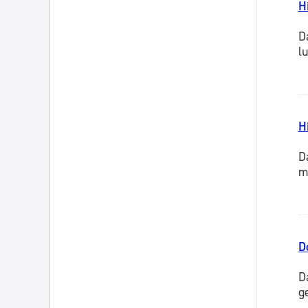
H
D
l
H
D
m
D
D
g