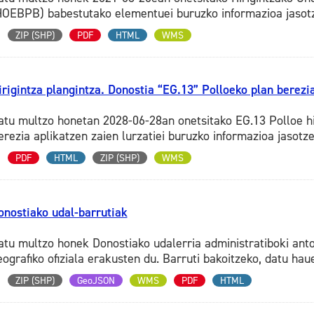
HOEBPB) babestutako elementuei buruzko informazioa jasotz
ZIP (SHP)
PDF
HTML
WMS
irigintza plangintza. Donostia “EG.13” Polloeko plan berezi
atu multzo honetan 2028-06-28an onetsitako EG.13 Polloe h
erezia aplikatzen zaien lurzatiei buruzko informazioa jasotzen
PDF
HTML
ZIP (SHP)
WMS
onostiako udal-barrutiak
atu multzo honek Donostiako udalerria administratiboki ant
eografiko ofiziala erakusten du. Barruti bakoitzeko, datu hau
ZIP (SHP)
GeoJSON
WMS
PDF
HTML