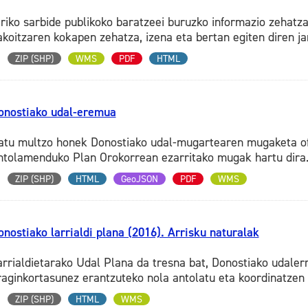
iriko sarbide publikoko baratzeei buruzko informazio zehat
akoitzaren kokapen zehatza, izena eta bertan egiten diren ja
ZIP (SHP)
WMS
PDF
HTML
onostiako udal-eremua
atu multzo honek Donostiako udal-mugartearen mugaketa ofiz
ntolamenduko Plan Orokorrean ezarritako mugak hartu dira.
ZIP (SHP)
HTML
GeoJSON
PDF
WMS
onostiako larrialdi plana (2016). Arrisku naturalak
arrialdietarako Udal Plana da tresna bat, Donostiako udalerr
raginkortasunez erantzuteko nola antolatu eta koordinatzen 
ZIP (SHP)
HTML
WMS