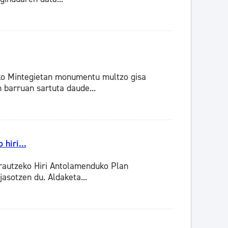
ako Mintegietan monumentu multzo gisa
barruan sartuta daude...
hiri...
arautzeko Hiri Antolamenduko Plan
asotzen du. Aldaketa...