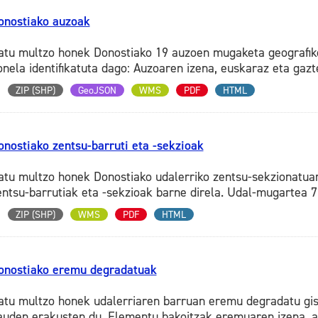
onostiako auzoak
atu multzo honek Donostiako 19 auzoen mugaketa geografiko
onela identifikatuta dago: Auzoaren izena, euskaraz eta gazte
ZIP (SHP)
GeoJSON
WMS
PDF
HTML
onostiako zentsu-barruti eta -sekzioak
atu multzo honek Donostiako udalerriko zentsu-sekzionatua
entsu-barrutiak eta -sekzioak barne direla. Udal-mugartea 7 
ZIP (SHP)
WMS
PDF
HTML
onostiako eremu degradatuak
atu multzo honek udalerriaren barruan eremu degradatu gisa
auden erakusten du. Elementu bakoitzak eremuaren izena, ag