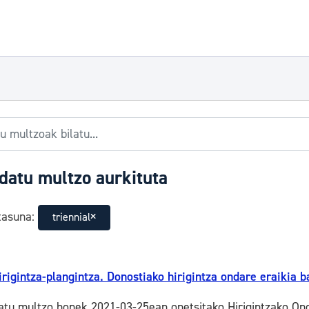
datu multzo aurkituta
tasuna:
triennial
irigintza-plangintza. Donostiako hirigintza ondare eraikia 
atu multzo honek 2021-03-25ean onetsitako Hirigintzako On