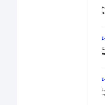
H
b
D
D
A
D
L
e