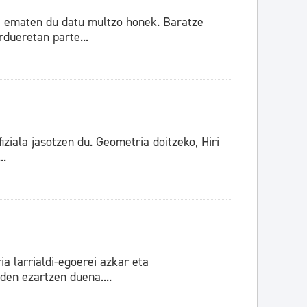
za ematen du datu multzo honek. Baratze
rdueretan parte...
iala jasotzen du. Geometria doitzeko, Hiri
..
ia larrialdi-egoerei azkar eta
den ezartzen duena....