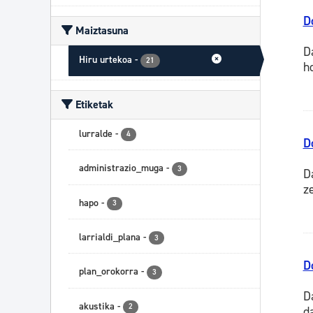
D
Maiztasuna
D
Hiru urtekoa
-
21
h
Etiketak
lurralde
-
4
D
administrazio_muga
-
3
D
z
hapo
-
3
larrialdi_plana
-
3
D
plan_orokorra
-
3
D
akustika
-
2
d