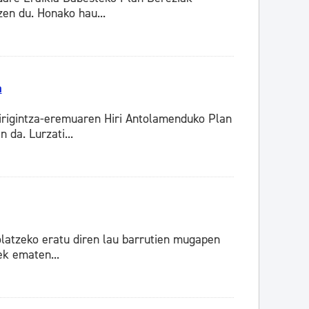
en du. Honako hau...
a
irigintza-eremuaren Hiri Antolamenduko Plan
 da. Lurzati...
olatzeko eratu diren lau barrutien mugapen
ek ematen...