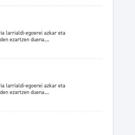
ia larrialdi-egoerei azkar eta
den ezartzen duena....
ia larrialdi-egoerei azkar eta
den ezartzen duena....