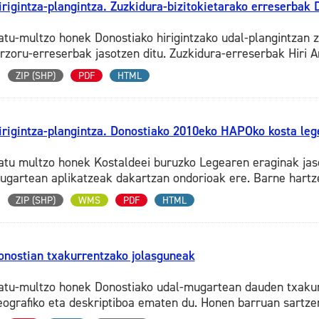
irigintza-plangintza. Zuzkidura-bizitokietarako erreserbak 
atu-multzo honek Donostiako hirigintzako udal-plangintzan z
urzoru-erreserbak jasotzen ditu. Zuzkidura-erreserbak Hiri 
ZIP (SHP)
PDF
HTML
irigintza-plangintza. Donostiako 2010eko HAPOko kosta leg
atu multzo honek Kostaldeei buruzko Legearen eraginak jasot
ugartean aplikatzeak dakartzan ondorioak ere. Barne hartzen
ZIP (SHP)
WMS
PDF
HTML
onostian txakurrentzako jolasguneak
atu-multzo honek Donostiako udal-mugartean dauden txakur
eografiko eta deskriptiboa ematen du. Honen barruan sartzen