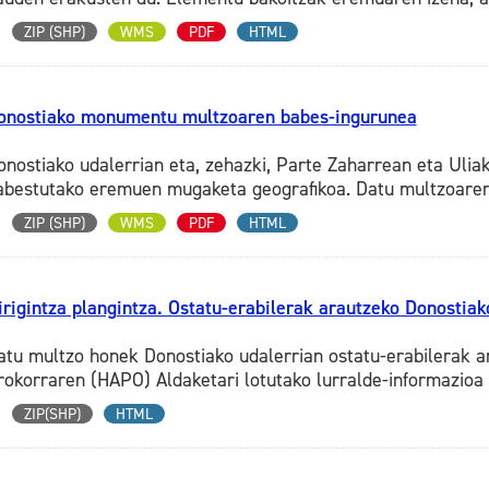
ZIP (SHP)
WMS
PDF
HTML
onostiako monumentu multzoaren babes-ingurunea
onostiako udalerrian eta, zehazki, Parte Zaharrean eta Uli
abestutako eremuen mugaketa geografikoa. Datu multzoaren 
ZIP (SHP)
WMS
PDF
HTML
irigintza plangintza. Ostatu-erabilerak arautzeko Donostiako 
atu multzo honek Donostiako udalerrian ostatu-erabilerak 
rokorraren (HAPO) Aldaketari lotutako lurralde-informazioa j
ZIP(SHP)
HTML