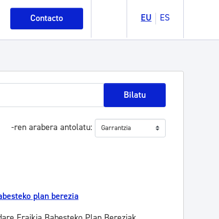
EU
ES
Contacto
Bilatu
-ren arabera antolatu
babesteko plan berezia
dare Eraikia Babesteko Plan Bereziak