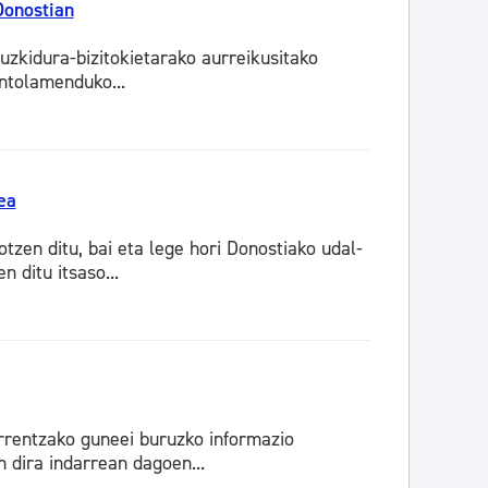
Donostian
uzkidura-bizitokietarako aurreikusitako
Antolamenduko...
ea
zen ditu, bai eta lege hori Donostiako udal-
 ditu itsaso...
rentzako guneei buruzko informazio
 dira indarrean dagoen...