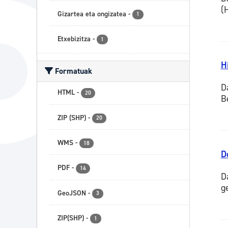
(
Gizartea eta ongizatea
-
1
Etxebizitza
-
1
H
Formatuak
D
HTML
-
20
B
ZIP (SHP)
-
20
WMS
-
18
D
PDF
-
14
D
g
GeoJSON
-
3
ZIP(SHP)
-
1