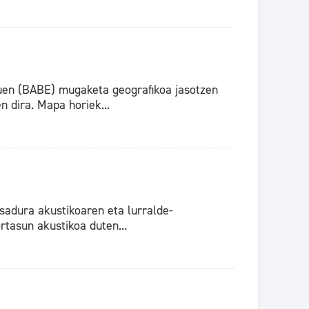
uen (BABE) mugaketa geografikoa jasotzen
 dira. Mapa horiek...
adura akustikoaren eta lurralde-
tasun akustikoa duten...