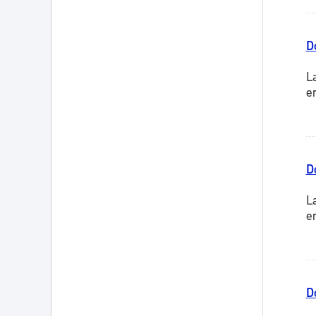
D
L
e
D
L
e
D