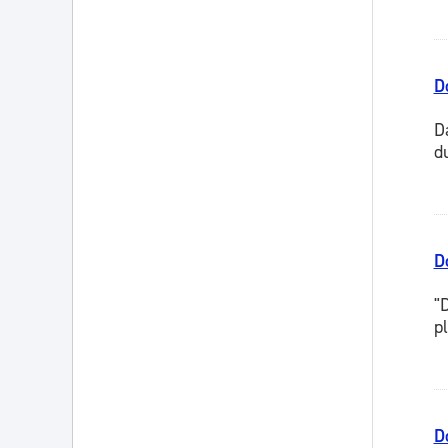
D
D
d
D
"
p
D