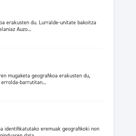
a erakusten du. Lurralde-unitate bakoitza
laniaz Auzo...
ren mugaketa geografikoa erakusten du,
errolda-barrutitan...
 identifikatutako eremuak geografikoki non
induaren data...