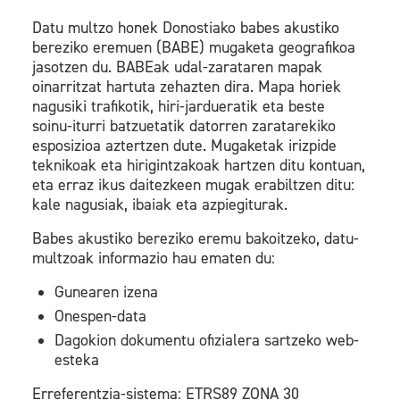
Datu multzo honek Donostiako babes akustiko
bereziko eremuen (BABE) mugaketa geografikoa
jasotzen du. BABEak udal-zarataren mapak
oinarritzat hartuta zehazten dira. Mapa horiek
nagusiki trafikotik, hiri-jardueratik eta beste
soinu-iturri batzuetatik datorren zaratarekiko
esposizioa aztertzen dute. Mugaketak irizpide
teknikoak eta hirigintzakoak hartzen ditu kontuan,
eta erraz ikus daitezkeen mugak erabiltzen ditu:
kale nagusiak, ibaiak eta azpiegiturak.
Babes akustiko bereziko eremu bakoitzeko, datu-
multzoak informazio hau ematen du:
Gunearen izena
Onespen-data
Dagokion dokumentu ofizialera sartzeko web-
esteka
Erreferentzia-sistema: ETRS89 ZONA 30