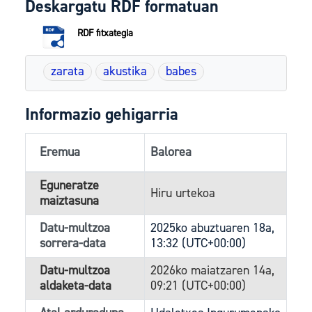
Deskargatu RDF formatuan
RDF fitxategia
zarata
akustika
babes
Informazio gehigarria
Eremua
Balorea
Eguneratze
Hiru urtekoa
maiztasuna
Datu-multzoa
2025ko abuztuaren 18a,
sorrera-data
13:32 (UTC+00:00)
Datu-multzoa
2026ko maiatzaren 14a,
aldaketa-data
09:21 (UTC+00:00)