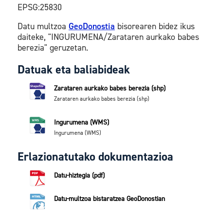
EPSG:25830
Datu multzoa
GeoDonostia
bisorearen bidez ikus
daiteke, "INGURUMENA/Zarataren aurkako babes
berezia" geruzetan.
Datuak eta baliabideak
Zarataren aurkako babes berezia (shp)
Zarataren aurkako babes berezia (shp)
Ingurumena (WMS)
Ingurumena (WMS)
Erlazionatutako dokumentazioa
Datu-hiztegia (pdf)
Datu-multzoa bistaratzea GeoDonostian