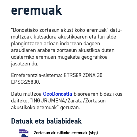
eremuak
"Donostiako zortasun akustikoko eremuak" datu-
multzoak kutsadura akustikoaren eta lurralde-
plangintzaren arloan indarrean dagoen
araudiaren arabera zortasun akustikoa duten
udalerriko eremuen mugaketa geografikoa
jasotzen du.
Erreferentzia-sistema: ETRS89 ZONA 30
EPSG:25830.
Datu multzoa
GeoDonostia
bisorearen bidez ikus
daiteke, "INGURUMENA/Zarata/Zortasun
akustikoko eremuak" geruzan.
Datuak eta baliabideak
Zortasun akustikoko eremuak (shp)