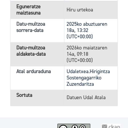
Eguneratze
Hiru urtekoa
maiztasuna
Datu-multzoa
2025ko abuztuaren
sorrera-data
18a, 13:32
(UTC+00:00)
Datu-multzoa
2026ko maiatzaren
aldaketa-data
14a, 09:18
(UTC+00:00)
Atal arduraduna
Udaletxea.Hirigintza
Sostengagarriko
Zuzendaritza
Sortuta
Datuen Udal Atala