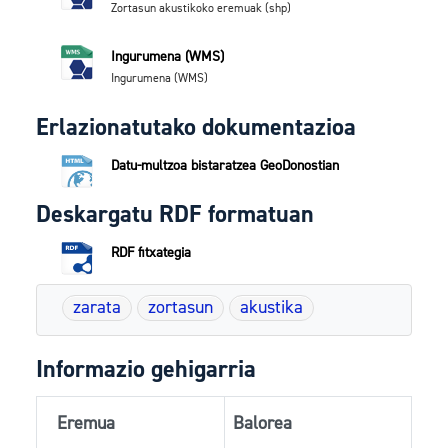
Zortasun akustikoko eremuak (shp)
Ingurumena (WMS)
Ingurumena (WMS)
Erlazionatutako dokumentazioa
Datu-multzoa bistaratzea GeoDonostian
Deskargatu RDF formatuan
RDF fitxategia
zarata
zortasun
akustika
Informazio gehigarria
Eremua
Balorea