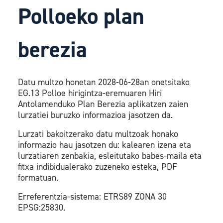
Polloeko plan
berezia
Datu multzo honetan 2028-06-28an onetsitako
EG.13 Polloe hirigintza-eremuaren Hiri
Antolamenduko Plan Berezia aplikatzen zaien
lurzatiei buruzko informazioa jasotzen da.
Lurzati bakoitzerako datu multzoak honako
informazio hau jasotzen du: kalearen izena eta
lurzatiaren zenbakia, esleitutako babes-maila eta
fitxa indibidualerako zuzeneko esteka, PDF
formatuan.
Erreferentzia-sistema: ETRS89 ZONA 30
EPSG:25830.