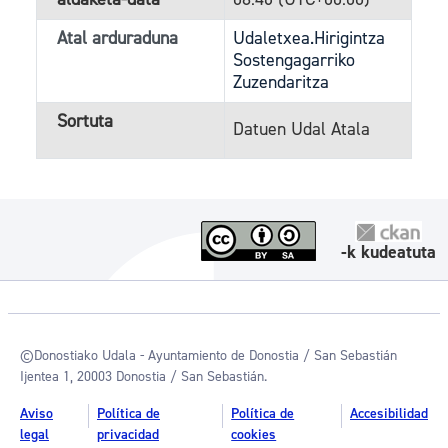
Atal arduraduna
Udaletxea.Hirigintza
Sostengagarriko
Zuzendaritza
Sortuta
Datuen Udal Atala
-k kudeatuta
©Donostiako Udala - Ayuntamiento de Donostia / San Sebastián
Ijentea 1, 20003 Donostia / San Sebastián.
Aviso
Política de
Política de
Accesibilidad
legal
privacidad
cookies