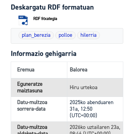
Deskargatu RDF formatuan
RDF fitxategia
plan_berezia
polloe
hilerria
Informazio gehigarria
Eremua
Balorea
Eguneratze
Hiru urtekoa
maiztasuna
Datu-multzoa
2025ko abenduaren
sorrera-data
31a, 12:50
(UTC+00:00)
Datu-multzoa
2026ko uztailaren 23a,
aldaketa-data
08:46 (UTC+00:00)