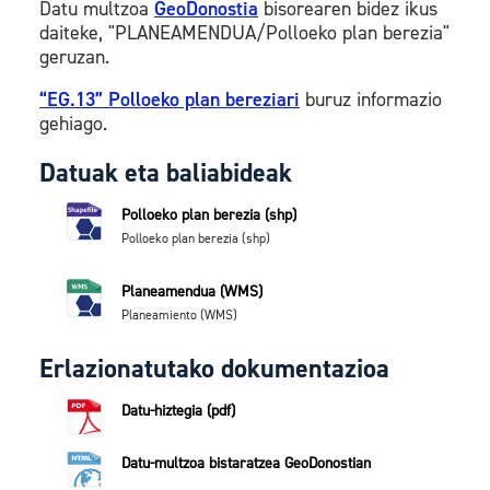
Datu multzoa
GeoDonostia
bisorearen bidez ikus
daiteke, "PLANEAMENDUA/Polloeko plan berezia"
geruzan.
“EG.13” Polloeko plan bereziari
buruz informazio
gehiago.
Datuak eta baliabideak
Polloeko plan berezia (shp)
Polloeko plan berezia (shp)
Planeamendua (WMS)
Planeamiento (WMS)
Erlazionatutako dokumentazioa
Datu-hiztegia (pdf)
Datu-multzoa bistaratzea GeoDonostian