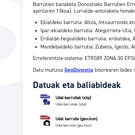
Barrutien banaketa Donostiako Barrutien Erre
apirilaren 13koa). Lurralde-antolaketa honak
Ekialdeko barrutia: Altza, Intxaurrondo e
Ipar-ekialdeko barrutia: Ategorrieta-Ulia,
Erdialde-hegoaldeko barrutia: erdialdea, 
Mendebaldeko barrutia: Zubieta, Igeldo, A
Erreferentzia-sistema: ETRS89 ZONA 30 EPS
Datu multzoa
GeoDonostia
bisorearen bidez
Datuak eta baliabideak
Udal-barrutiak (shp)
Udal-barrutiak (shp)
Udal barrutia (geoJson)
Udal barrutia (geoJson)