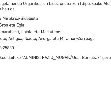
gelamendu Organikoaren bidez onetsi zen (Gipuzkoako Aldizk
o hau da:
ta Mirakruz-Bidebieta
 Gros eta Egia
Amaraberri, Loiola eta Martutene
iete, Antigua, Ibaeta, Añorga eta Miramon-Zorroaga
G:25830
 ikus daiteke "ADMINISTRAZIO_MUGAK/Udal Barrutiak" geru