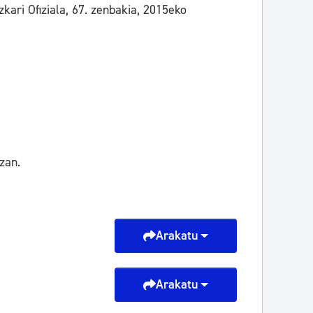
ari Ofiziala, 67. zenbakia, 2015eko
zan.
Arakatu
Arakatu