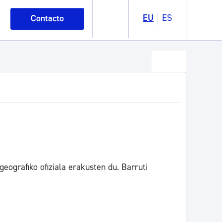
EU
ES
Contacto
eografiko ofiziala erakusten du. Barruti