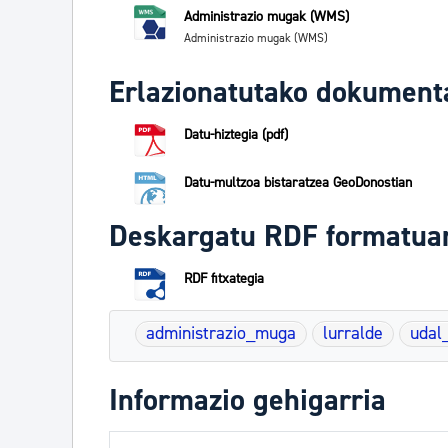
Administrazio mugak (WMS)
Administrazio mugak (WMS)
Erlazionatutako dokument
Datu-hiztegia (pdf)
Datu-multzoa bistaratzea GeoDonostian
Deskargatu RDF formatua
RDF fitxategia
administrazio_muga
lurralde
udal
Informazio gehigarria