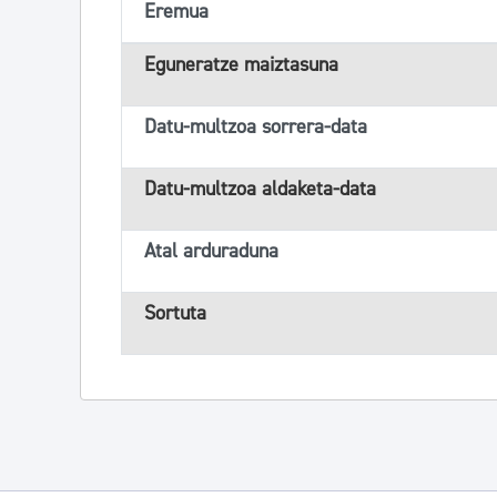
Eremua
Eguneratze maiztasuna
Datu-multzoa sorrera-data
Datu-multzoa aldaketa-data
Atal arduraduna
Sortuta