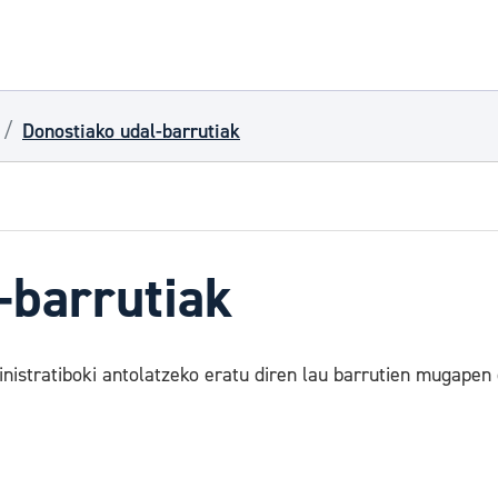
Donostiako udal-barrutiak
-barrutiak
istratiboki antolatzeko eratu diren lau barrutien mugapen g