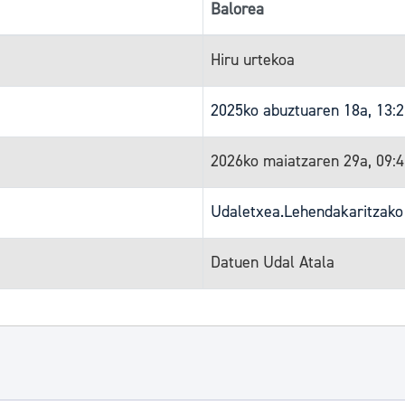
Balorea
Hiru urtekoa
2025ko abuztuaren 18a, 13:
2026ko maiatzaren 29a, 09:
Udaletxea.Lehendakaritzako
Datuen Udal Atala