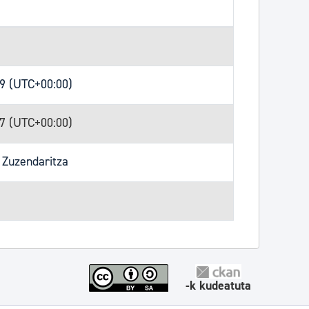
29 (UTC+00:00)
47 (UTC+00:00)
 Zuzendaritza
-k kudeatuta