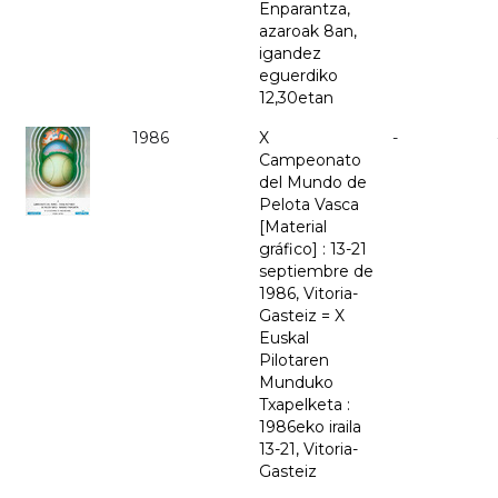
Enparantza,
azaroak 8an,
igandez
eguerdiko
12,30etan
1986
X
-
Campeonato
del Mundo de
Pelota Vasca
[Material
gráfico] : 13-21
septiembre de
1986, Vitoria-
Gasteiz = X
Euskal
Pilotaren
Munduko
Txapelketa :
1986eko iraila
13-21, Vitoria-
Gasteiz