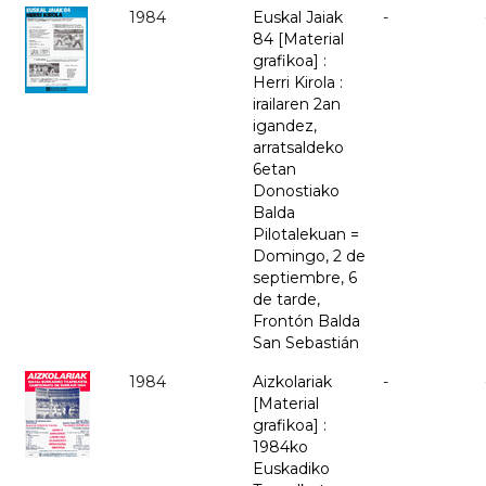
1984
Euskal Jaiak
-
84 [Material
grafikoa] :
Herri Kirola :
irailaren 2an
igandez,
arratsaldeko
6etan
Donostiako
Balda
Pilotalekuan =
Domingo, 2 de
septiembre, 6
de tarde,
Frontón Balda
San Sebastián
1984
Aizkolariak
-
[Material
grafikoa] :
1984ko
Euskadiko