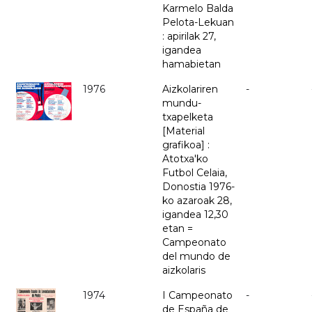
Karmelo Balda
Pelota-Lekuan
: apirilak 27,
igandea
hamabietan
1976
Aizkolariren
-
mundu-
txapelketa
[Material
grafikoa] :
Atotxa'ko
Futbol Celaia,
Donostia 1976-
ko azaroak 28,
igandea 12,30
etan =
Campeonato
del mundo de
aizkolaris
1974
I Campeonato
-
de España de