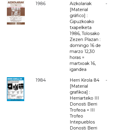
1986
Aizkolariak
-
[Material
gráfico] :
Gipuzkoako
txapelketa
1986, Tolosako
Zezen Plazan :
domingo 16 de
marzo 12,30
horas =
martxoak 16,
igandea
1984
Herri Kirola 84
-
[Material
grafikoa] :
Herriarteko III
Donosti Berri
Trofeoa = III
Trofeo
Intepueblos
Donosti Berri