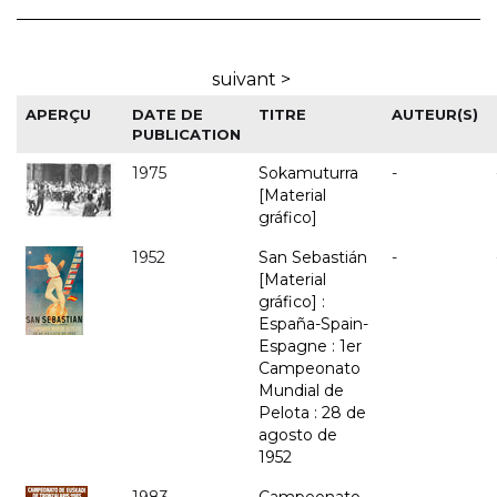
suivant >
APERÇU
DATE DE
TITRE
AUTEUR(S)
PUBLICATION
1975
Sokamuturra
-
[Material
gráfico]
1952
San Sebastián
-
[Material
gráfico] :
España-Spain-
Espagne : 1er
Campeonato
Mundial de
Pelota : 28 de
agosto de
1952