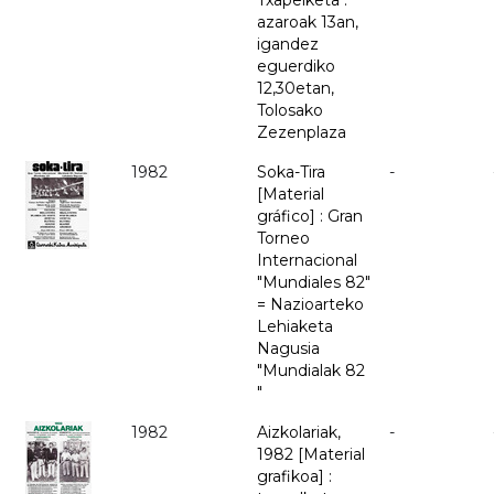
Txapelketa :
azaroak 13an,
igandez
eguerdiko
12,30etan,
Tolosako
Zezenplaza
1982
Soka-Tira
-
[Material
gráfico] : Gran
Torneo
Internacional
"Mundiales 82"
= Nazioarteko
Lehiaketa
Nagusia
"Mundialak 82
"
1982
Aizkolariak,
-
1982 [Material
grafikoa] :