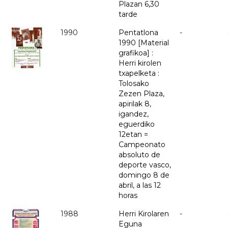
Plazan 6,30
tarde
1990
Pentatlona
-
1990 [Material
grafikoa] :
Herri kirolen
txapelketa :
Tolosako
Zezen Plaza,
apirilak 8,
igandez,
eguerdiko
12etan =
Campeonato
absoluto de
deporte vasco,
domingo 8 de
abril, a las 12
horas
1988
Herri Kirolaren
-
Eguna