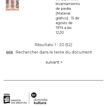
levantamiento
de piedra
[Material
gráfico] : 15 de
agosto de
1974 a las
12,30
Résultats: 1 - 20 (52)
Rechercher dans le texte du document
suivant >