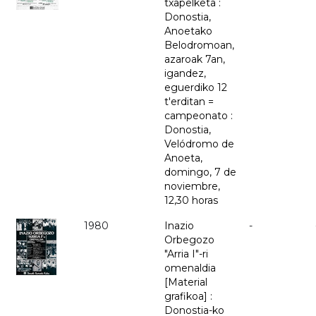
txapelketa :
Donostia,
Anoetako
Belodromoan,
azaroak 7an,
igandez,
eguerdiko 12
t'erditan =
campeonato :
Donostia,
Velódromo de
Anoeta,
domingo, 7 de
noviembre,
12,30 horas
1980
Inazio
-
Orbegozo
"Arria I"-ri
omenaldia
[Material
grafikoa] :
Donostia-ko