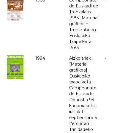
1983
Campeonato
-
de Euskadi de
Tronzalaris
1983 [Material
gráfico] =
Trontzalarien
Euskadiko
Txapelketa
1983
1994
Aizkolariak
-
[Material
grafikoa] :
Euskadiko
txapelketa -
Campeonato
de Euskadi :
Donostia 94
kanporaketa :
irailak 11
septiembre 6
t'erdietan
Trinidadeko