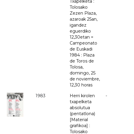
Txapelketa :
Tolosako
Zezen Plaza,
azaroak 25an,
igandez
eguerdiko
12,30etan =
Campeonato
de Euskadi
1984 : Plaza
de Toros de
Tolosa,
domingo, 25
de noviembre,
12,30 horas
1983
Herri kirolen
-
txapelketa
absolutua
(pentatlona)
[Material
grafikoa] :
Tolosako