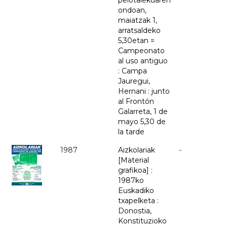
pelotalekuaren
ondoan,
maiatzak 1,
arratsaldeko
5,30etan =
Campeonato
al uso antiguo
: Campa
Jauregui,
Hernani : junto
al Frontón
Galarreta, 1 de
mayo 5,30 de
la tarde
1987
Aizkolariak
-
[Material
grafikoa] :
1987ko
Euskadiko
txapelketa :
Donostia,
Konstituzioko