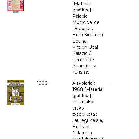
[Material
grafikoa] :
Palacio
Municipal de
Deportes =
Herri Kirolaren
Eguna :
Kirolen Udal
Palazio /
Centro de
Atracción y
Turismo
1988
Aizkolariak
-
1988 [Material
grafikoa] :
antzinako
erako
txapelketa :
Jauregi Zelaia,
Hernani :
Galarreta