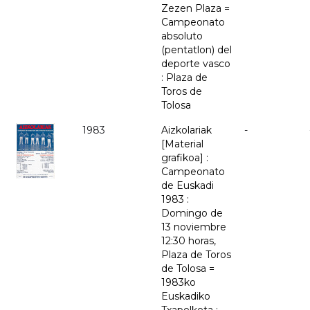
Zezen Plaza =
Campeonato
absoluto
(pentatlon) del
deporte vasco
: Plaza de
Toros de
Tolosa
1983
Aizkolariak
-
[Material
grafikoa] :
Campeonato
de Euskadi
1983 :
Domingo de
13 noviembre
12:30 horas,
Plaza de Toros
de Tolosa =
1983ko
Euskadiko