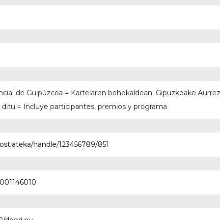
vincial de Guipúzcoa = Kartelaren behekaldean: Gipuzkoako Aurrez
n ditu = Incluye participantes, premios y programa
ostiateka/handle/123456789/851
0001146010