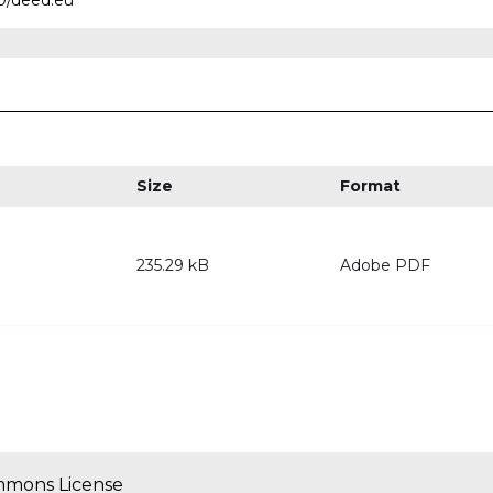
.0/deed.eu
Size
Format
235.29 kB
Adobe PDF
mmons License