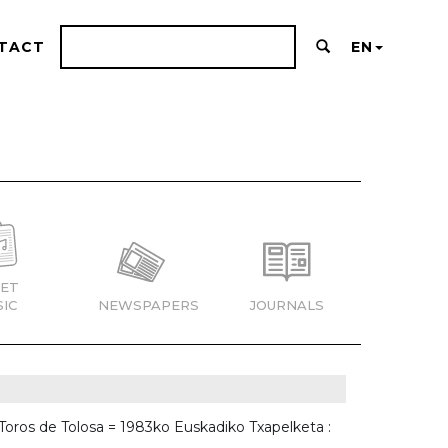
TACT
EN
ET
IC
NEWSPAPERS
JOURNALS
Toros de Tolosa = 1983ko Euskadiko Txapelketa :