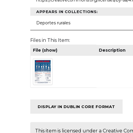
https://creativecommons.org/licenses/by-sa/4
APPEARS IN COLLECTIONS:
Deportes rurales
Files in This Item:
File (show)
Description
DISPLAY IN DUBLIN CORE FORMAT
This item is licensed under a
Creative Co