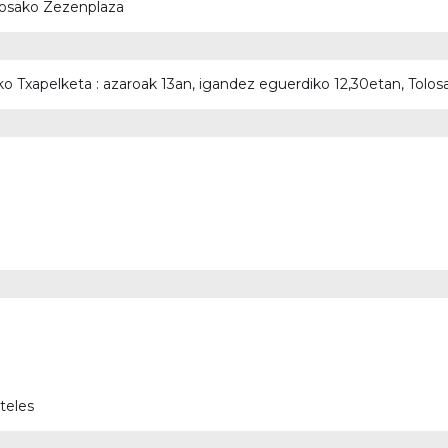
olosako Zezenplaza
diko Txapelketa : azaroak 13an, igandez eguerdiko 12,30etan, Tol
teles