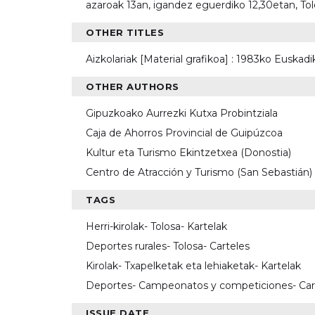
azaroak 13an, igandez eguerdiko 12,30etan, T
OTHER TITLES
Aizkolariak [Material grafikoa] : 1983ko Euska
OTHER AUTHORS
Gipuzkoako Aurrezki Kutxa Probintziala
Caja de Ahorros Provincial de Guipúzcoa
Kultur eta Turismo Ekintzetxea (Donostia)
Centro de Atracción y Turismo (San Sebastián)
TAGS
Herri-kirolak- Tolosa- Kartelak
Deportes rurales- Tolosa- Carteles
Kirolak- Txapelketak eta lehiaketak- Kartelak
Deportes- Campeonatos y competiciones- Car
ISSUE DATE