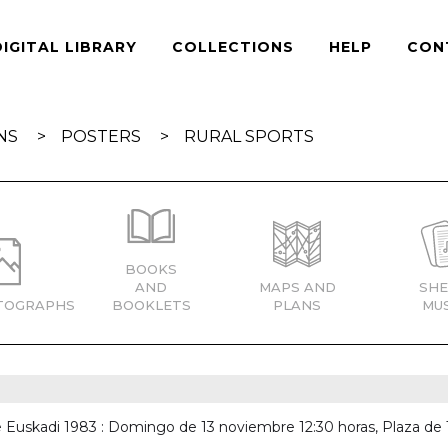
DIGITAL LIBRARY
COLLECTIONS
HELP
CON
NS
POSTERS
RURAL SPORTS
BOOKS
AND
MAPS AND
SHE
TOGRAPHS
BOOKLETS
PLANS
MUS
e Euskadi 1983 : Domingo de 13 noviembre 12:30 horas, Plaza de 