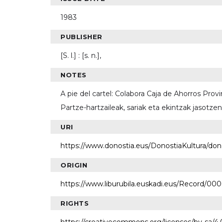
1983
PUBLISHER
[S. l.] : [s. n.],
NOTES
A pie del cartel: Colabora Caja de Ahorros Pro
Partze-hartzaileak, sariak eta ekintzak jasotze
URI
https://www.donostia.eus/DonostiaKultura/don
ORIGIN
https://www.liburubila.euskadi.eus/Record/00
RIGHTS