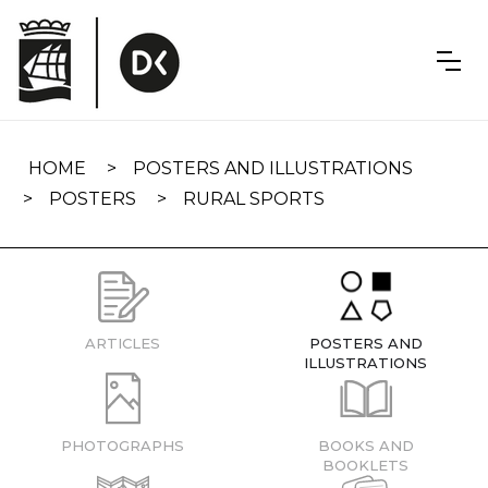
Skip
navigation
HOME
POSTERS AND ILLUSTRATIONS
POSTERS
RURAL SPORTS
ARTICLES
POSTERS AND
ILLUSTRATIONS
PHOTOGRAPHS
BOOKS AND
BOOKLETS