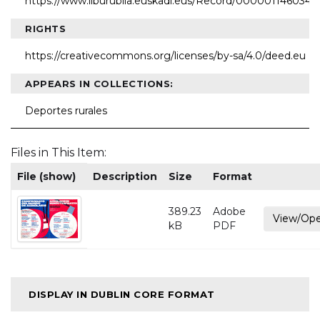
https://www.liburubila.euskadi.eus/Record/000001146034
RIGHTS
https://creativecommons.org/licenses/by-sa/4.0/deed.eu
APPEARS IN COLLECTIONS:
Deportes rurales
Files in This Item:
File (show)
Description
Size
Format
389.23
Adobe
View/Op
kB
PDF
DISPLAY IN DUBLIN CORE FORMAT