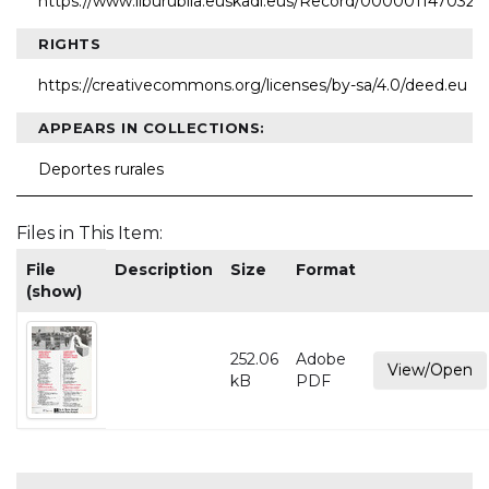
https://www.liburubila.euskadi.eus/Record/000001147032
RIGHTS
https://creativecommons.org/licenses/by-sa/4.0/deed.eu
APPEARS IN COLLECTIONS:
Deportes rurales
Files in This Item:
File
Description
Size
Format
(show)
252.06
Adobe
View/Open
kB
PDF