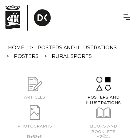
Skip
navigation
HOME
POSTERS AND ILLUSTRATIONS
POSTERS
RURAL SPORTS
ARTICLES
POSTERS AND
ILLUSTRATIONS
PHOTOGRAPHS
BOOKS AND
BOOKLETS