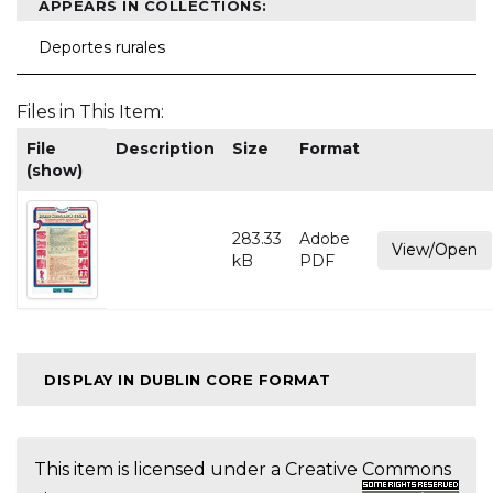
APPEARS IN COLLECTIONS:
Deportes rurales
Files in This Item:
File
Description
Size
Format
(show)
283.33
Adobe
View/Open
kB
PDF
DISPLAY IN DUBLIN CORE FORMAT
This item is licensed under a
Creative Commons