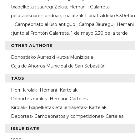
txapelketa : Jauregi Zelaia, Hernani : Galarreta
pelotalekuaren ondoan, maiatzak 1, arratsaldeko 5,30etan
= Campeonato al uso antiguo : Campa Jauregui, Hernani
: junto al Frontón Galarreta, 1 de mayo 5,30 de la tarde
OTHER AUTHORS
Donostiako Aurrezki Kutxa Munizipala
Caja de Ahorros Municipal de San Sebastián
TAGS
Herri-kirolak- Hernani- Kartelak
Deportes rurales- Hernani- Carteles
Kirolak- Txapelketak eta lehiaketak- Kartelak
Deportes- Campeonatos y competiciones- Carteles
ISSUE DATE