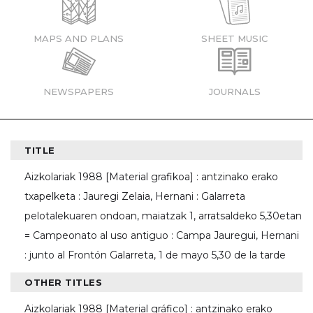
MAPS AND PLANS
SHEET MUSIC
NEWSPAPERS
JOURNALS
TITLE
Aizkolariak 1988 [Material grafikoa] : antzinako erako
txapelketa : Jauregi Zelaia, Hernani : Galarreta
pelotalekuaren ondoan, maiatzak 1, arratsaldeko 5,30etan
= Campeonato al uso antiguo : Campa Jauregui, Hernani
: junto al Frontón Galarreta, 1 de mayo 5,30 de la tarde
OTHER TITLES
Aizkolariak 1988 [Material gráfico] : antzinako erako