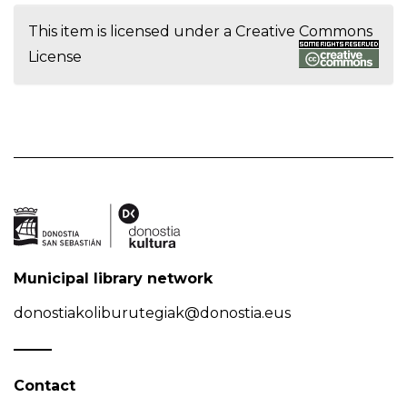
This item is licensed under a
Creative Commons
License
Municipal library network
donostiakoliburutegiak@donostia.eus
Contact