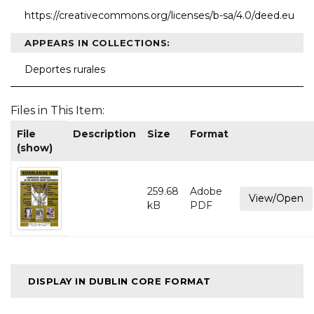
https://creativecommons.org/licenses/b-sa/4.0/deed.eu
APPEARS IN COLLECTIONS:
Deportes rurales
Files in This Item:
File
Description
Size
Format
(show)
259.68
Adobe
View/Open
kB
PDF
DISPLAY IN DUBLIN CORE FORMAT