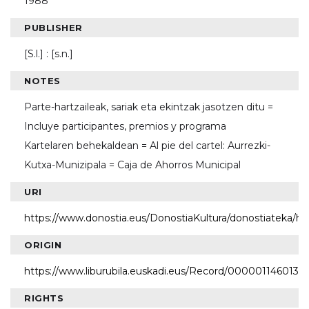
1988
PUBLISHER
[S.l.] : [s.n.]
NOTES
Parte-hartzaileak, sariak eta ekintzak jasotzen ditu =
Incluye participantes, premios y programa
Kartelaren behekaldean = Al pie del cartel: Aurrezki-
Kutxa-Munizipala = Caja de Ahorros Municipal
URI
https://www.donostia.eus/DonostiaKultura/donostiateka/h
ORIGIN
https://www.liburubila.euskadi.eus/Record/000001146013
RIGHTS