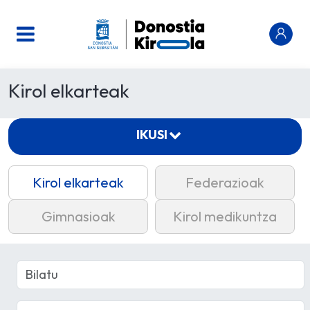
Kirol elkarteak
IKUSI
Kirol elkarteak
Federazioak
Gimnasioak
Kirol medikuntza