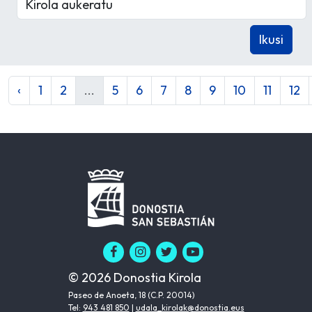
‹
1
2
...
5
6
7
8
9
10
11
12
© 2026 Donostia Kirola
Paseo de Anoeta, 18 (C.P. 20014)
Tel:
943 481 850
|
udala_kirolak@donostia.eus