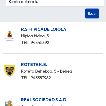
R.S. HíPICA DE LOIOLA
Hipica bidea, 5
TEL: 943453921
ROTETA K.E.
Roteta Behekoa, 5 - behea
TEL: 943357962
REAL SOCIEDAD S.A.D.