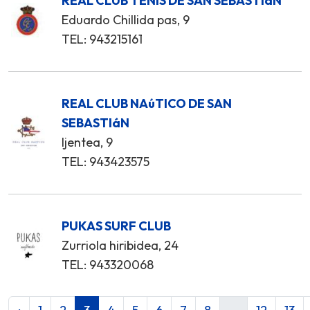
REAL CLUB TENIS DE SAN SEBASTIáN
Eduardo Chillida pas, 9
TEL: 943215161
REAL CLUB NAúTICO DE SAN
SEBASTIáN
Ijentea, 9
TEL: 943423575
PUKAS SURF CLUB
Zurriola hiribidea, 24
TEL: 943320068