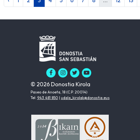
‹
1
2
3
4
5
6
7
8
...
12
13
© 2026 Donostia Kirola
Paseo de Anoeta, 18 (C.P. 20014)
Tel:
943 481 850
|
udala_kirolak@donostia.eus