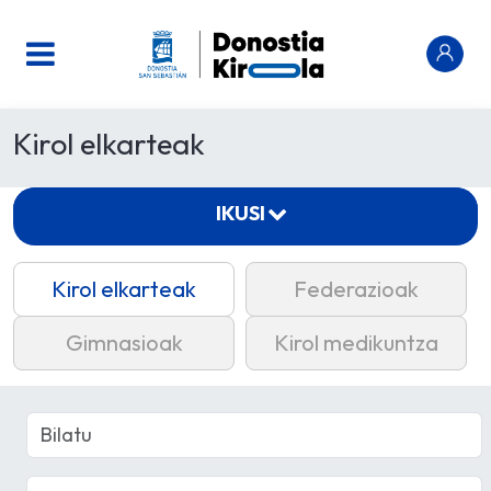
Kirol elkarteak
IKUSI
Kirol elkarteak
Federazioak
Gimnasioak
Kirol medikuntza