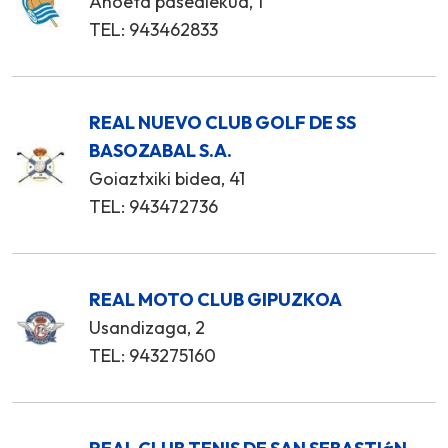
Anoeta pasealekua, 1
TEL: 943462833
REAL NUEVO CLUB GOLF DE SS
BASOZABAL S.A.
Goiaztxiki bidea, 41
TEL: 943472736
REAL MOTO CLUB GIPUZKOA
Usandizaga, 2
TEL: 943275160