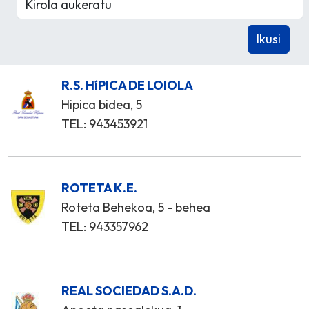
R.S. HíPICA DE LOIOLA
Hipica bidea, 5
TEL: 943453921
ROTETA K.E.
Roteta Behekoa, 5 - behea
TEL: 943357962
REAL SOCIEDAD S.A.D.