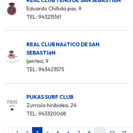
REAL CLUB TENIS DE SAN SEBASTIáN
Eduardo Chillida pas, 9
TEL: 943215161
REAL CLUB NAúTICO DE SAN
SEBASTIáN
Ijentea, 9
TEL: 943423575
PUKAS SURF CLUB
Zurriola hiribidea, 24
TEL: 943320068