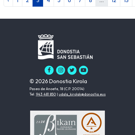
‹
1
2
3
4
5
6
7
8
...
12
13
© 2026 Donostia Kirola
Paseo de Anoeta, 18 (C.P. 20014)
Tel:
943 481 850
|
udala_kirolak@donostia.eus