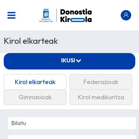
Kirol elkarteak
IKUSI
Kirol elkarteak
Federazioak
Gimnasioak
Kirol medikuntza