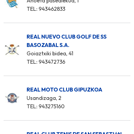
Anoeta pasealekua, 1
TEL: 943462833
REAL NUEVO CLUB GOLF DE SS
BASOZABAL S.A.
Goiaztxiki bidea, 41
TEL: 943472736
REAL MOTO CLUB GIPUZKOA
Usandizaga, 2
TEL: 943275160