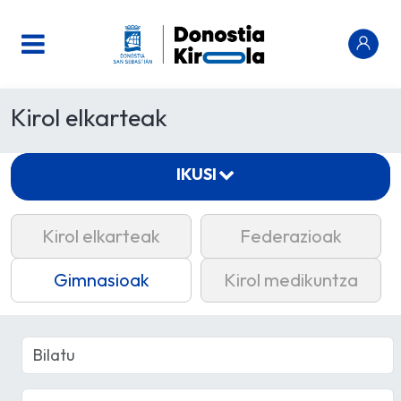
Kirol elkarteak
IKUSI
Kirol elkarteak
Federazioak
Gimnasioak
Kirol medikuntza