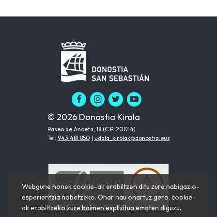
© 2026 Donostia Kirola
Paseo de Anoeta, 18 (C.P. 20014)
Tel:
943 481 850
|
udala_kirolak@donostia.eus
Webgune honek cookie-ak erabiltzen ditu zure nabigazio-
esperientzia hobetzeko. Ohar hau onartuz gero, cookie-
ak erabiltzeko zure baimen esplizitua ematen diguzu.