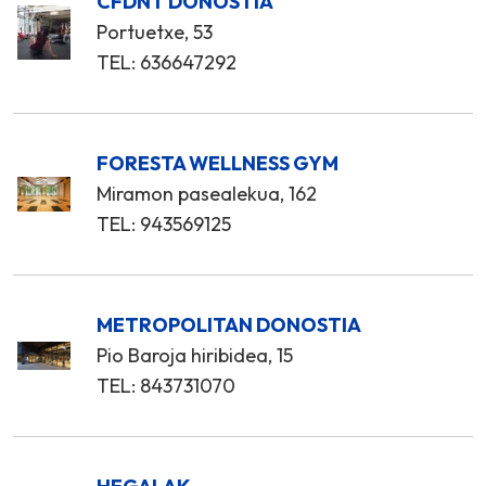
CFDNT DONOSTIA
Portuetxe, 53
TEL: 636647292
FORESTA WELLNESS GYM
Miramon pasealekua, 162
TEL: 943569125
METROPOLITAN DONOSTIA
Pio Baroja hiribidea, 15
TEL: 843731070