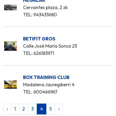
HEGALAK
Cervantes plaza, 2 zk
TEL: 943433680
BETIFIT GROS
Calle José María Soroa 23
TEL: 626183971
BOX TRAINING CLUB
Madalena Jauregiberri 4
TEL: 600466967
‹
1
2
3
4
5
›