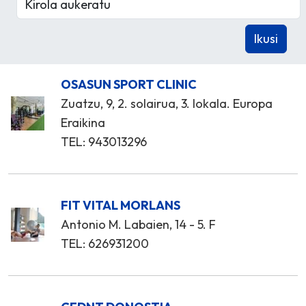
OSASUN SPORT CLINIC
Zuatzu, 9, 2. solairua, 3. lokala. Europa
Eraikina
TEL: 943013296
FIT VITAL MORLANS
Antonio M. Labaien, 14 - 5. F
TEL: 626931200