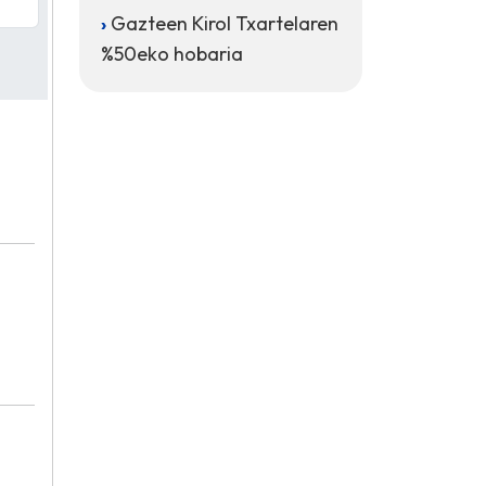
Gazteen Kirol Txartelaren
%50eko hobaria