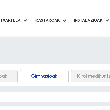
 TXARTELA
IKASTAROAK
INSTALAZIOAK
oak
Gimnasioak
Kirol medikunt