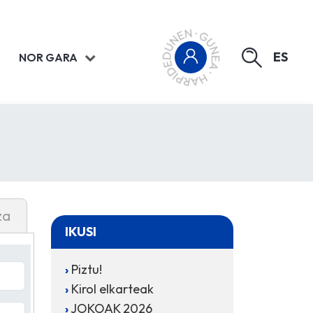
ES
NOR GARA
za
IKUSI
Piztu!
Kirol elkarteak
JOKOAK 2026