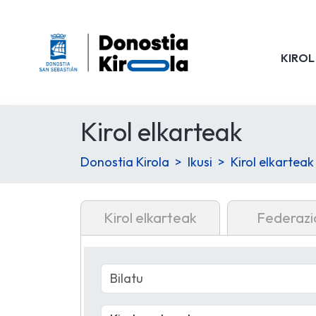
KIROL
Kirol elkarteak
Donostia Kirola
Ikusi
Kirol elkarteak
Kirol elkarteak
Federazi