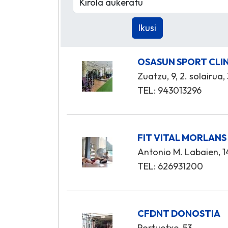
OSASUN SPORT CLI
Zuatzu, 9, 2. solairua,
TEL: 943013296
FIT VITAL MORLANS
Antonio M. Labaien, 14
TEL: 626931200
CFDNT DONOSTIA
Portuetxe, 53