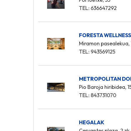
TEL: 636647292
FORESTA WELLNES
Miramon pasealekua, 
TEL: 943569125
METROPOLITAN DO
Pio Baroja hiribidea, 1
TEL: 843731070
HEGALAK
Cervantes plaza, 2 zk