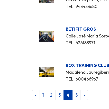
TEL: 943433680
BETIFIT GROS
Calle José María Soro
TEL: 626183971
BOX TRAINING CLU
Madalena Jauregiberr
TEL: 600466967
‹
1
2
3
4
5
›