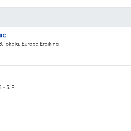
NIC
 3. lokala. Europa Eraikina
 - 5. F