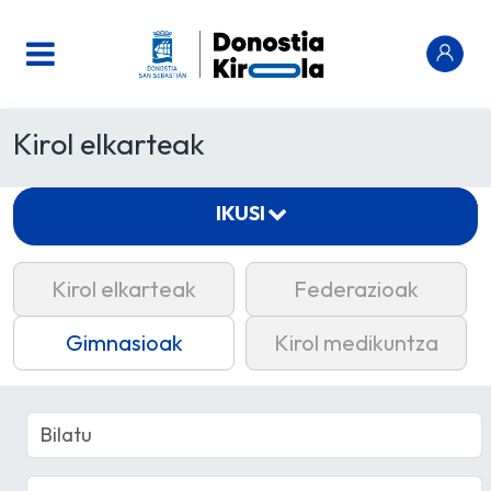
Kirol elkarteak
IKUSI
Kirol elkarteak
Federazioak
Gimnasioak
Kirol medikuntza