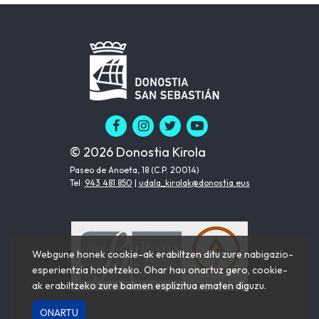
© 2026 Donostia Kirola
Paseo de Anoeta, 18 (C.P. 20014)
Tel:
943 481 850
|
udala_kirolak@donostia.eus
Webgune honek cookie-ak erabiltzen ditu zure nabigazio-
esperientzia hobetzeko. Ohar hau onartuz gero, cookie-
ak erabiltzeko zure baimen esplizitua ematen diguzu.
ONARTU