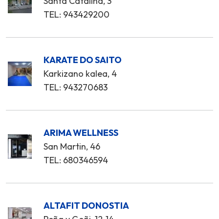
Santa Catalina, 3
TEL: 943429200
KARATE DO SAITO
Karkizano kalea, 4
TEL: 943270683
ARIMA WELLNESS
San Martin, 46
TEL: 680346594
ALTAFIT DONOSTIA