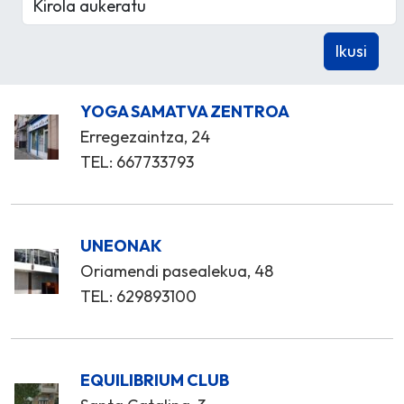
YOGA SAMATVA ZENTROA
Erregezaintza, 24
TEL: 667733793
UNEONAK
Oriamendi pasealekua, 48
TEL: 629893100
EQUILIBRIUM CLUB