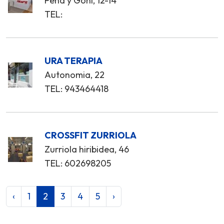
Peña y Goñi, 12-14
TEL:
URA TERAPIA
Autonomia, 22
TEL: 943464418
CROSSFIT ZURRIOLA
Zurriola hiribidea, 46
TEL: 602698205
‹
1
2
3
4
5
›