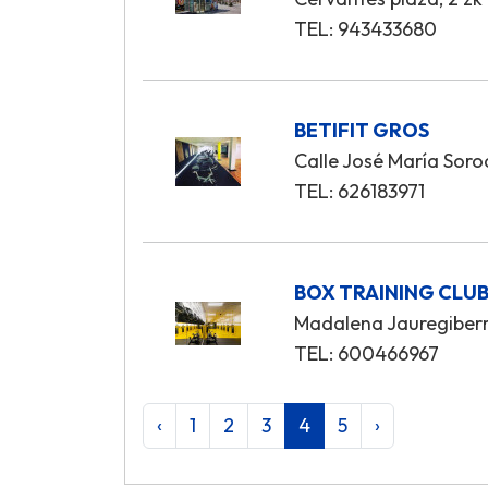
TEL: 943433680
BETIFIT GROS
Calle José María Soro
TEL: 626183971
BOX TRAINING CLU
Madalena Jauregiberr
TEL: 600466967
‹
1
2
3
4
5
›