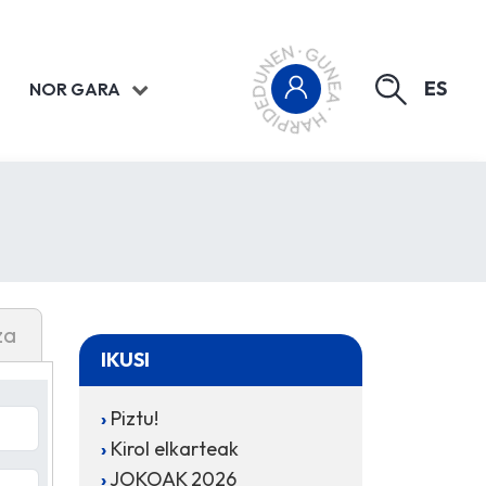
ES
NOR GARA
za
IKUSI
Piztu!
Kirol elkarteak
JOKOAK 2026