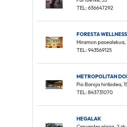
TEL: 636647292
FORESTA WELLNES
Miramon pasealekua, 
TEL: 943569125
METROPOLITAN DO
Pio Baroja hiribidea, 1
TEL: 843731070
HEGALAK
Cervantes plaza, 2 zk