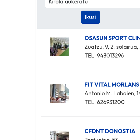
OSASUN SPORT CLI
Zuatzu, 9, 2. solairua,
TEL: 943013296
FIT VITAL MORLANS
Antonio M. Labaien, 14
TEL: 626931200
CFDNT DONOSTIA
Portuetxe, 53