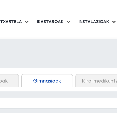
 TXARTELA
IKASTAROAK
INSTALAZIOAK
oak
Gimnasioak
Kirol medikunt