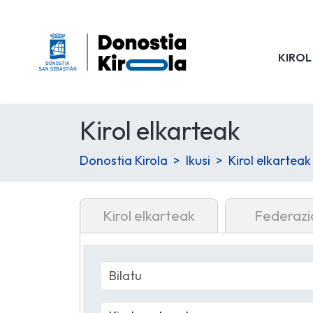
KIROL
Kirol elkarteak
Donostia Kirola
Ikusi
Kirol elkarteak
Kirol elkarteak
Federazi