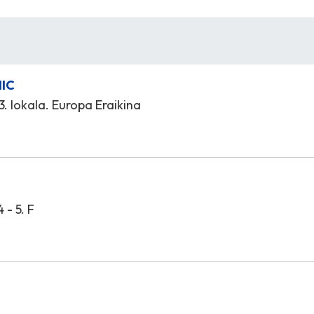
NIC
 3. lokala. Europa Eraikina
 - 5. F