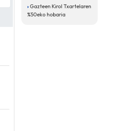
Gazteen Kirol Txartelaren
%50eko hobaria