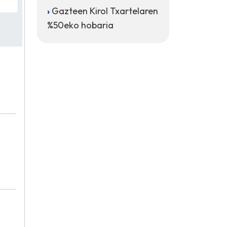
Gazteen Kirol Txartelaren
%50eko hobaria