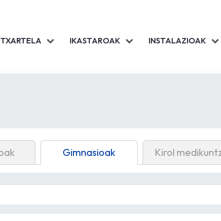
 TXARTELA
IKASTAROAK
INSTALAZIOAK
oak
Gimnasioak
Kirol medikunt