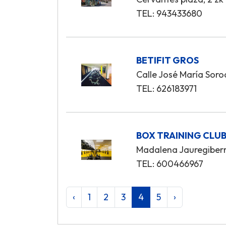
TEL: 943433680
BETIFIT GROS
Calle José María Soro
TEL: 626183971
BOX TRAINING CLU
Madalena Jauregiberr
TEL: 600466967
‹
1
2
3
4
5
›