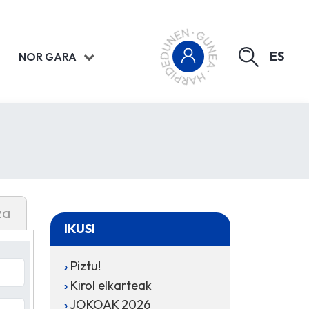
ES
NOR GARA
za
IKUSI
Piztu!
Kirol elkarteak
JOKOAK 2026