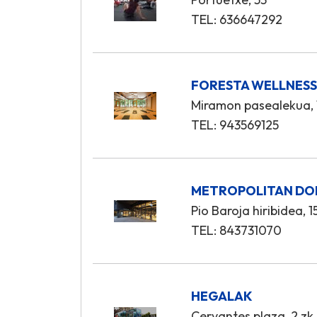
TEL: 636647292
FORESTA WELLNES
Miramon pasealekua, 
TEL: 943569125
METROPOLITAN DO
Pio Baroja hiribidea, 1
TEL: 843731070
HEGALAK
Cervantes plaza, 2 zk