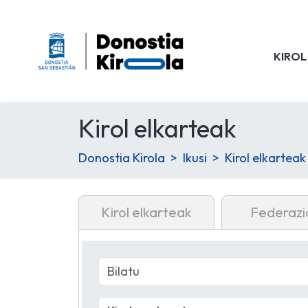
KIROL
Kirol elkarteak
Donostia Kirola
Ikusi
Kirol elkarteak
Kirol elkarteak
Federazi