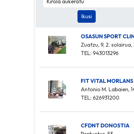
OSASUN SPORT CLI
Zuatzu, 9, 2. solairua,
TEL: 943013296
FIT VITAL MORLANS
Antonio M. Labaien, 14
TEL: 626931200
CFDNT DONOSTIA
Portuetxe, 53