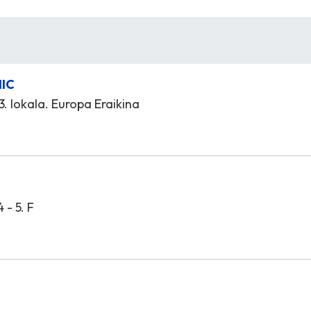
NIC
 3. lokala. Europa Eraikina
 - 5. F