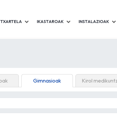
 TXARTELA
IKASTAROAK
INSTALAZIOAK
oak
Gimnasioak
Kirol medikunt