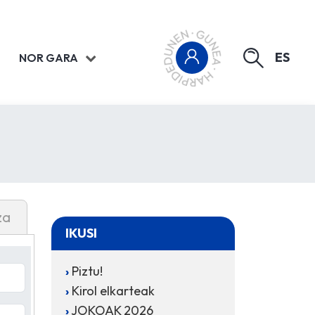
ES
NOR GARA
za
IKUSI
Piztu!
Kirol elkarteak
JOKOAK 2026