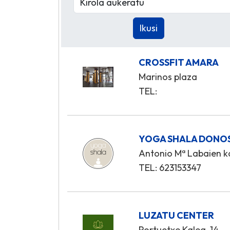
CROSSFIT AMARA
Marinos plaza
TEL:
YOGA SHALA DONO
Antonio Mª Labaien kal
TEL: 623153347
LUZATU CENTER
Portuetxe Kalea, 14