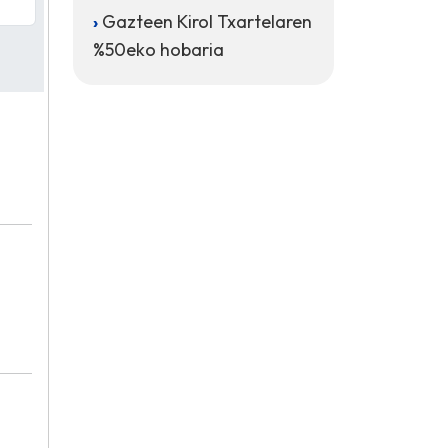
Gazteen Kirol Txartelaren
%50eko hobaria