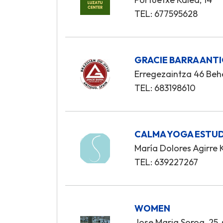
TEL: 677595628
GRACIE BARRA ANT
Erregezaintza 46 Be
TEL: 683198610
CALMA YOGA ESTU
María Dolores Agirre K
TEL: 639227267
WOMEN
Jose Maria Soroa, 25,