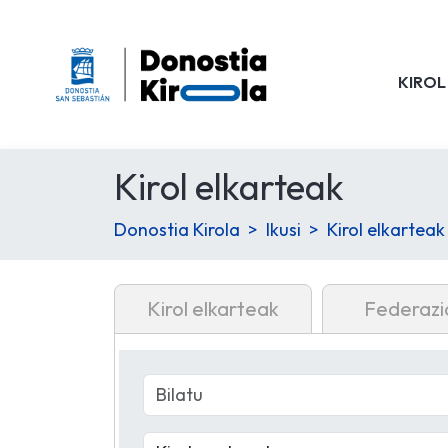
KIROL
Kirol elkarteak
Donostia Kirola
Ikusi
Kirol elkarteak
Kirol elkarteak
Federazi