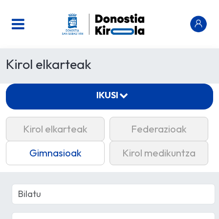
Kirol elkarteak
IKUSI
Kirol elkarteak
Federazioak
Gimnasioak
Kirol medikuntza