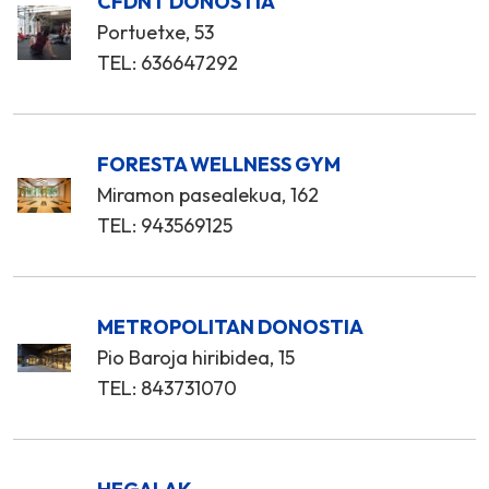
CFDNT DONOSTIA
Portuetxe, 53
TEL: 636647292
FORESTA WELLNESS GYM
Miramon pasealekua, 162
TEL: 943569125
METROPOLITAN DONOSTIA
Pio Baroja hiribidea, 15
TEL: 843731070