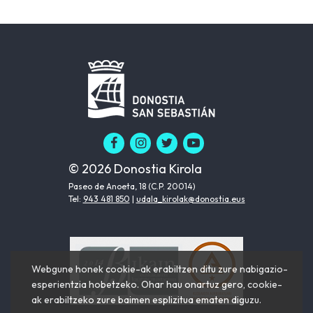
© 2026 Donostia Kirola
Paseo de Anoeta, 18 (C.P. 20014)
Tel:
943 481 850
|
udala_kirolak@donostia.eus
Webgune honek cookie-ak erabiltzen ditu zure nabigazio-
esperientzia hobetzeko. Ohar hau onartuz gero, cookie-
ak erabiltzeko zure baimen esplizitua ematen diguzu.