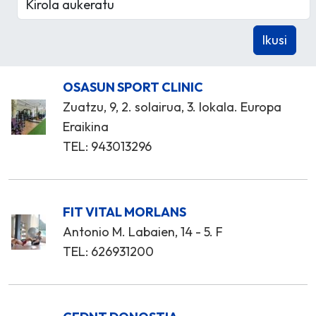
OSASUN SPORT CLINIC
Zuatzu, 9, 2. solairua, 3. lokala. Europa
Eraikina
TEL: 943013296
FIT VITAL MORLANS
Antonio M. Labaien, 14 - 5. F
TEL: 626931200