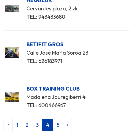
HEGALAK
Cervantes plaza, 2 zk
TEL: 943433680
BETIFIT GROS
Calle José María Soroa 23
TEL: 626183971
BOX TRAINING CLUB
Madalena Jauregiberri 4
TEL: 600466967
‹
1
2
3
4
5
›