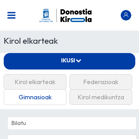
Kirol elkarteak
IKUSI
Kirol elkarteak
Federazioak
Gimnasioak
Kirol medikuntza