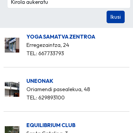
YOGA SAMATVA ZENTROA
Erregezaintza, 24
TEL: 667733793
UNEONAK
Oriamendi pasealekua, 48
TEL: 629893100
EQUILIBRIUM CLUB