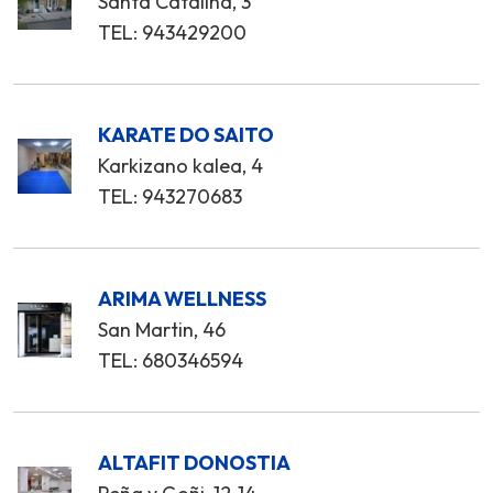
Santa Catalina, 3
TEL: 943429200
KARATE DO SAITO
Karkizano kalea, 4
TEL: 943270683
ARIMA WELLNESS
San Martin, 46
TEL: 680346594
ALTAFIT DONOSTIA