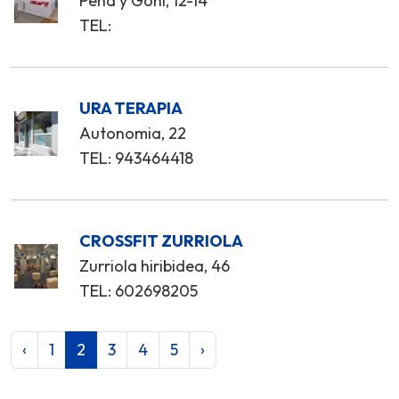
Peña y Goñi, 12-14
TEL:
URA TERAPIA
Autonomia, 22
TEL: 943464418
CROSSFIT ZURRIOLA
Zurriola hiribidea, 46
TEL: 602698205
‹
1
2
3
4
5
›