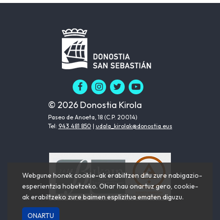
© 2026 Donostia Kirola
Paseo de Anoeta, 18 (C.P. 20014)
Tel:
943 481 850
|
udala_kirolak@donostia.eus
Webgune honek cookie-ak erabiltzen ditu zure nabigazio-
esperientzia hobetzeko. Ohar hau onartuz gero, cookie-
ak erabiltzeko zure baimen esplizitua ematen diguzu.
ONARTU